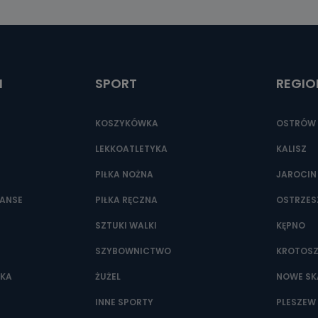
I
SPORT
REGIO
KOSZYKÓWKA
OSTRÓW 
LEKKOATLETYKA
KALISZ
PIŁKA NOŻNA
JAROCIN
NANSE
PIŁKA RĘCZNA
OSTRZE
SZTUKI WALKI
KĘPNO
SZYBOWNICTWO
KROTOS
WKA
ŻUŻEL
NOWE SK
INNE SPORTY
PLESZEW