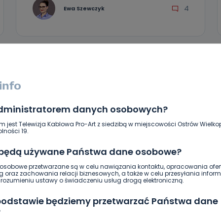
4
Ewa Szewczyk
administratorem danych osobowych?
m jest Telewizja Kablowa Pro-Art z siedzibą w miejscowości Ostrów Wielkop
lności 19.
 będą używane Państwa dane osobowe?
REGION
WIADOMOŚCI
sobowe przetwarzane są w celu nawiązania kontaktu, opracowania ofert
g oraz zachowania relacji biznesowych, a także w celu przesyłania inform
Koniec z szukaniem kiosku. Biletomaty
ozumieniu ustawy o świadczeniu usług drogą elektroniczną.
pojawią się w Ostrowie
 podstawie będziemy przetwarzać Państwa dane
?
26.10.2018 17:01