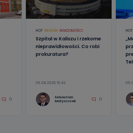
HOT
REGION
WIADOMOŚCI
HOT
nio od
Szpital w Kaliszu i rzekome
„Ma
brane ze
taktowy,
nieprawidłowości. Co robi
pr
racownicy
prokuratura?
pr
Tel
05.08.2026 15:42
05.
Sebastian
0
0
Matyszczak