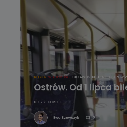
REGION
WIADOMOŚCI
CIEKAWOSTKI
LUDZIE
OSTRÓW W
Ostrów. Od 1 lipca b
01.07.2019 09:01
2
Ewa Szewczyk