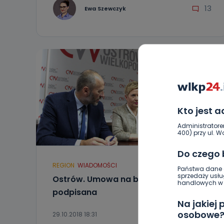
13
Ewa Szewczyk
Kto jest 
Administratore
400) przy ul. Wo
Do czego
REGION
WIADOMOŚCI
Państwa dane o
sprzedaży usłu
Ostrów. Umowa na biletomaty
handlowych w r
podpisana
Na jakiej
osobowe
29.10.2018 18:31