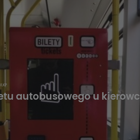
LKP.
iletu autobusowego u kierowc