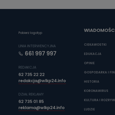
WIADOMOŚC
Pobierz logotyp
CIEKAWOSTKI
LINIA INTERWENCYJNA
661 997 997
EDUKACJA
OPINIE
REDAKCJA
GOSPODARKA I FI
62 735 22 22
redakcja@wlkp24.info
HISTORIA
KORONAWIRUS
DZIAŁ REKLAMY
KULTURA I ROZRY
62 735 01 85
reklama@wlkp24.info
LUDZIE