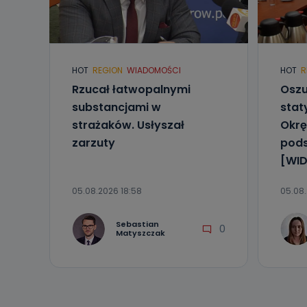
Do kiedy
Do czasu wycof
uzasadnionego
Jakie da
HOT
REGION
WIADOMOŚCI
HOT
R
Przetwarzane 
Rzucał łatwopalnymi
Oszu
Państwa (lub z
źródeł publiczn
substancjami w
stat
adres korespo
oraz partnerzy
strażaków. Usłyszał
Okrę
zarzuty
pod
Jak skont
[WID
Można to zrob
poczta@tvproar
05.08.2026 18:58
05.08.
Sebastian
0
Matyszczak