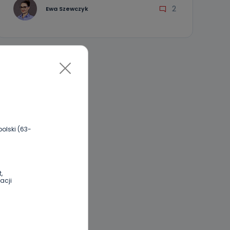
2
Ewa Szewczyk
olski (63-
,
acji