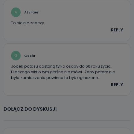
Można to zrobić pod numerem telefonu 62 735-51-05 lub
e-mailowo pod adresem: poczta@tvproart.pl
A
Atsilaer
To nic nie znaczy.
REPLY
G
Gosia
Jodek potasu dostaną tylko osoby do 60 roku życia.
Dlaczego nikt o tym głośno nie mówi . Żeby potem nie
było zamieszania powinno to być ogłoszone.
REPLY
DOŁĄCZ DO DYSKUSJI