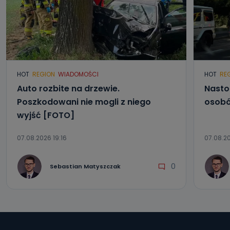
HOT
REGION
WIADOMOŚCI
HOT
RE
Auto rozbite na drzewie.
Nasto
Poszkodowani nie mogli z niego
osobó
wyjść [FOTO]
07.08.2026 19:16
07.08.20
0
Sebastian Matyszczak