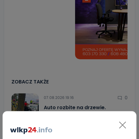
ZOBACZ TAKŻE
0
07.08.2026 19:16
Auto rozbite na drzewie.
Poszkodowani…
0
07.08.2026 18:41