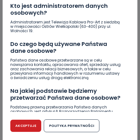
Nastolatek w szpitalu po
Kto jest administratorem danych
zderzeniu…
osobowych?
Administratorem jest Telewizja Kablowa Pro-Art z siedzibą
w miejscowości Ostrów Wielkopolski (63-400) przy ul.
0
07.08.2026 18:08
Wolności 19.
Uważaj na oszustwo!
Do czego będą używane Państwa
Przychodzą maile…
dane osobowe?
Państwa dane osobowe przetwarzane są w celu
Jak wybrać prostownicę do włosów puszących się i
nawiązania kontaktu, opracowania ofert, sprzedaży usług
elektryzujących?
oraz zachowania relacji biznesowych, a także w celu
przesyłania informacji handlowych w rozumieniu ustawy
o świadczeniu usług drogą elektroniczną.
Jakość wody wróciła (prawie) do normy. Jest
komunikat sanepidu
Na jakiej podstawie będziemy
przetwarzać Państwa dane osobowe?
Zatrzymany w Sośniach. Za połamane tablice
Podstawą prawną przetwarzania Państwa danych
Nowe ustalenia w sprawie OZC. Kto spełnił warunki
osobowych, jest artykuł 6 Rozporządzenia Parlamentu
Europejskiego i Rady (UE) 2016/679 z dnia 27 kwietnia 2016
przetargu, a kto próbował wrócić do gry?
r. w sprawie ochrony osób fizycznych w związku z
przetwarzaniem danych osobowych w sprawie
AKCEPTUJE
POLITYKA PRYWATNOŚCI
Czy aquapark w Ostrowie powinien powstać?
swobodnego przepływu takich danych oraz uchylenia
dyrektywy 95/46/WE (RODO).
Rozpoczęły się konsultacje