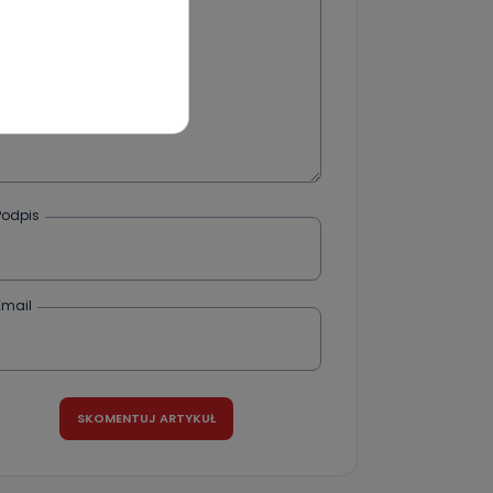
wnym oraz
e jest to
 dowolny,
Kablowej
l. Wolności
e
Podpis
ania od
Email
. Wolności
że żądania
enia