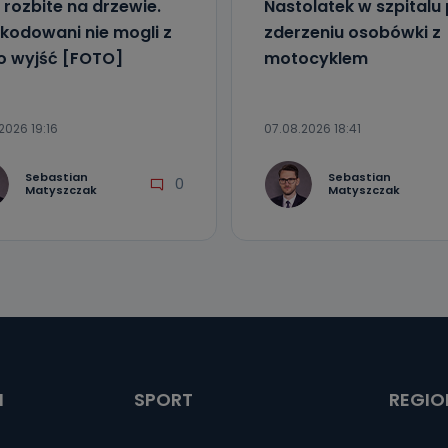
 rozbite na drzewie.
Nastolatek w szpitalu
kodowani nie mogli z
zderzeniu osobówki z
o wyjść [FOTO]
motocyklem
2026 19:16
07.08.2026 18:41
Sebastian
Sebastian
0
Matyszczak
Matyszczak
I
SPORT
REGIO