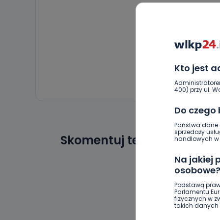
Kto jest 
Administratore
400) przy ul. Wo
Do czego
Państwa dane o
sprzedaży usłu
Skomentuj ten wpis jako p
handlowych w r
Na jakiej
osobowe
Podstawą praw
Parlamentu Euro
fizycznych w 
takich danych 