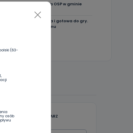
Więcej pieniędzy dla OSP w gminie
Ostrów.
Centra wzmocniona i gotowa do gry.
Chce lepszego seoznu
olski (63-
,
acji
 DO DYSKUSJI
enia
DODAJ SWÓJ KOMENTARZ
ony osób
epływu
Wiadomość