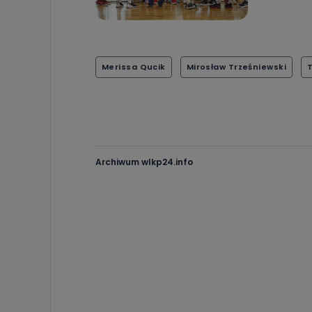
Merissa Qucik
Mirosław Trześniewski
T
Archiwum wlkp24.info