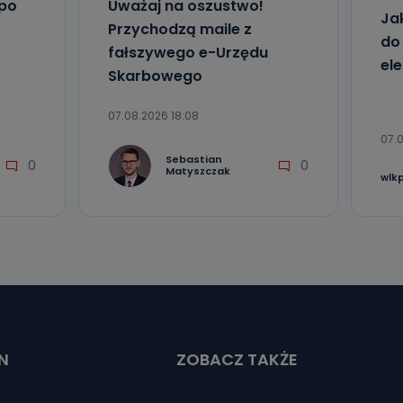
 po
Uważaj na oszustwo!
Ja
Przychodzą maile z
do
fałszywego e-Urzędu
el
Skarbowego
07.08.2026 18:08
07.0
Sebastian
0
0
Matyszczak
wlk
N
ZOBACZ TAKŻE