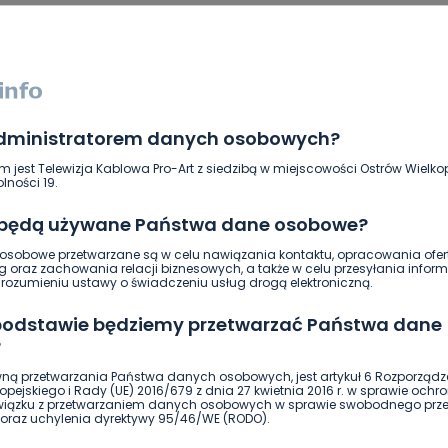
administratorem danych osobowych?
m jest Telewizja Kablowa Pro-Art z siedzibą w miejscowości Ostrów Wielkop
lności 19.
 będą używane Państwa dane osobowe?
sobowe przetwarzane są w celu nawiązania kontaktu, opracowania ofert
g oraz zachowania relacji biznesowych, a także w celu przesyłania inform
ierwszy!
DOŁĄCZ
ozumieniu ustawy o świadczeniu usług drogą elektroniczną.
 podstawie będziemy przetwarzać Państwa dane
?
ną przetwarzania Państwa danych osobowych, jest artykuł 6 Rozporządz
pejskiego i Rady (UE) 2016/679 z dnia 27 kwietnia 2016 r. w sprawie ochr
związku z przetwarzaniem danych osobowych w sprawie swobodnego prz
oraz uchylenia dyrektywy 95/46/WE (RODO).