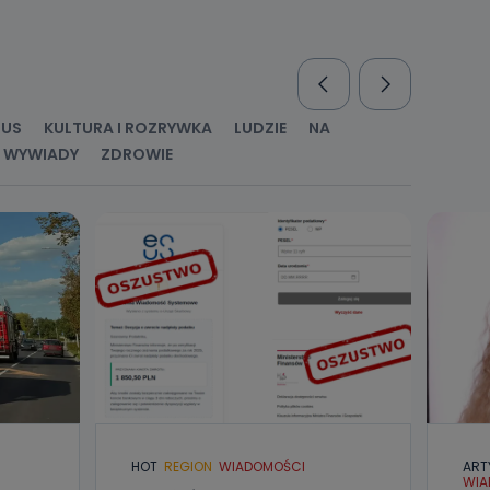
nio od
brane ze
taktowy,
racownicy
RUS
KULTURA I ROZRYWKA
LUDZIE
NA
WYWIADY
ZDROWIE
HOT
REGION
WIADOMOŚCI
ART
WIA