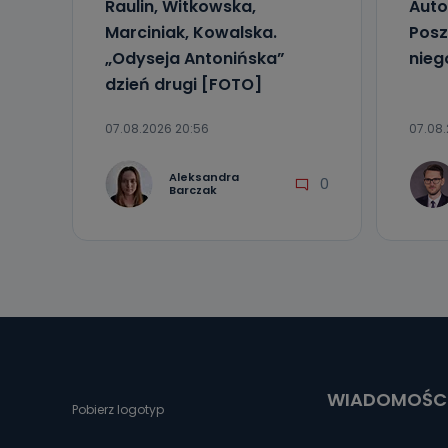
Raulin, Witkowska,
Auto
Marciniak, Kowalska.
Posz
„Odyseja Antonińska”
nieg
dzień drugi [FOTO]
07.08.2026 20:56
07.08.
Aleksandra
0
Barczak
WIADOMOŚC
Pobierz logotyp