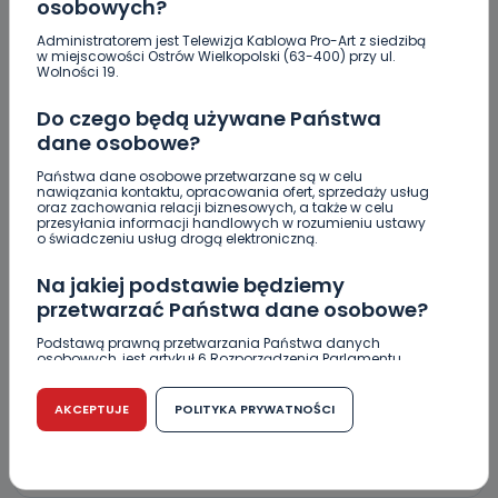
Wiadomość
osobowych?
Administratorem jest Telewizja Kablowa Pro-Art z siedzibą
w miejscowości Ostrów Wielkopolski (63-400) przy ul.
Wolności 19.
Do czego będą używane Państwa
dane osobowe?
Państwa dane osobowe przetwarzane są w celu
nawiązania kontaktu, opracowania ofert, sprzedaży usług
oraz zachowania relacji biznesowych, a także w celu
przesyłania informacji handlowych w rozumieniu ustawy
Podpis
o świadczeniu usług drogą elektroniczną.
Na jakiej podstawie będziemy
przetwarzać Państwa dane osobowe?
Email
Podstawą prawną przetwarzania Państwa danych
osobowych, jest artykuł 6 Rozporządzenia Parlamentu
Europejskiego i Rady (UE) 2016/679 z dnia 27 kwietnia 2016
r. w sprawie ochrony osób fizycznych w związku z
przetwarzaniem danych osobowych w sprawie
AKCEPTUJE
POLITYKA PRYWATNOŚCI
swobodnego przepływu takich danych oraz uchylenia
dyrektywy 95/46/WE (RODO).
Czy jest możliwość cofnięcia zgody?