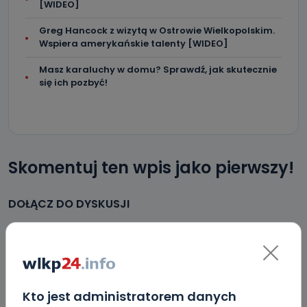
[WIDEO]
Greg Hancock z wizytą w Ostrowie Wielkopolskim.
Wspiera amerykańskie talenty [WIDEO]
Masz karaluchy w domu? Sprawdź, jak skutecznie
się ich pozbyć!
Skomentuj ten wpis jako pierwszy!
DOŁĄCZ DO DYSKUSJI
DODAJ SWÓJ KOMENTARZ
Kto jest administratorem danych