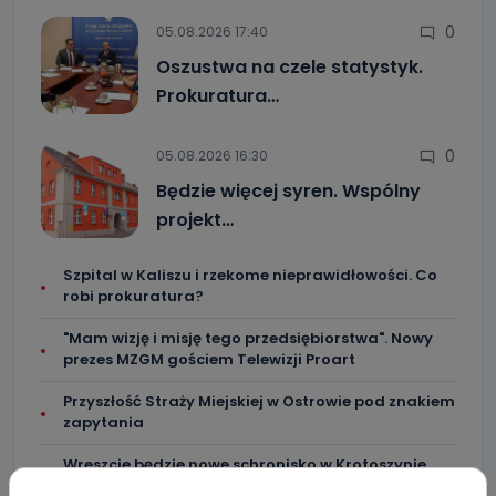
0
05.08.2026 17:40
Oszustwa na czele statystyk.
Prokuratura…
0
05.08.2026 16:30
Będzie więcej syren. Wspólny
projekt…
Szpital w Kaliszu i rzekome nieprawidłowości. Co
robi prokuratura?
"Mam wizję i misję tego przedsiębiorstwa". Nowy
prezes MZGM gościem Telewizji Proart
Przyszłość Straży Miejskiej w Ostrowie pod znakiem
zapytania
Wreszcie będzie nowe schronisko w Krotoszynie.
Podpisano umowę