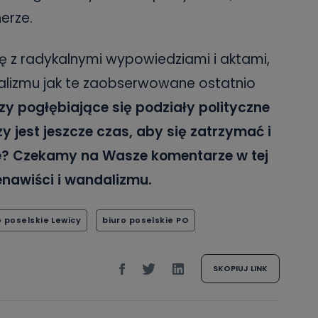
erze.
ę z radykalnymi wypowiedziami i aktami,
lizmu jak te zaobserwowane ostatnio
zy pogłębiające się podziały polityczne
y jest jeszcze czas, aby się zatrzymać i
e? Czekamy na Wasze komentarze w tej
enawiści i wandalizmu.
o poselskie Lewicy
biuro poselskie PO
SKOPIUJ LINK