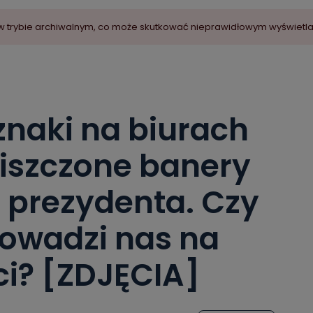
ny w trybie archiwalnym, co może skutkować nieprawidłowym wyświetl
znaki na biurach
niszczone banery
 prezydenta. Czy
rowadzi nas na
ci? [ZDJĘCIA]