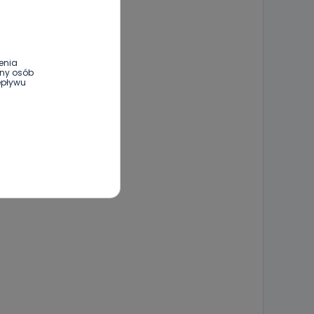
enia
ony osób
epływu
wnym oraz
e jest to
 dowolny,
Kablowej
l. Wolności
e
ania od
. Wolności