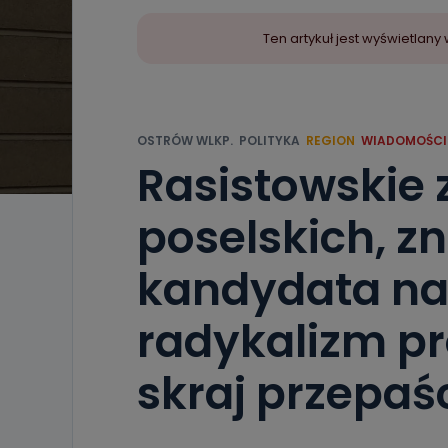
Ten artykuł jest wyświetla
OSTRÓW WLKP.
POLITYKA
REGION
WIADOMOŚCI
Rasistowskie 
poselskich, z
kandydata na
radykalizm p
skraj przepaś