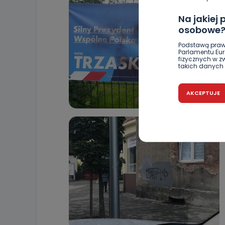
Na jakiej
osobowe
Podstawą praw
Parlamentu Euro
fizycznych w 
takich danych 
Czy jest 
AKCEPTUJE
Podanie danyc
nie stanowi wa
związane z ża
wybrany sposób
Pro-Art z siedz
Kiedy i 
Telewizja Kablo
19 nie przekaz
wykorzystywan
Co mogą 
Po wyrażeniu 
Telewizji Kablo