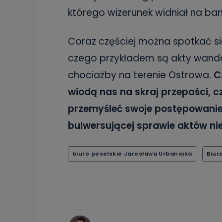
którego wizerunek widniał na ban
Coraz częściej można spotkać si
czego przykładem są akty wanda
chociażby na terenie Ostrowa.
C
wiodą nas na skraj przepaści, cz
przemyśleć swoje postępowani
bulwersującej sprawie aktów ni
biuro poselskie Jarosława Urbaniaka
Biur