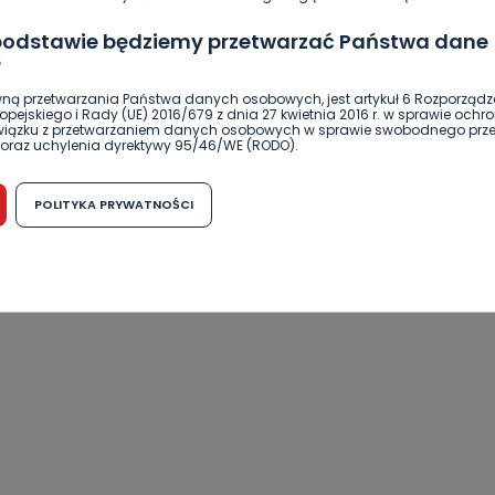
 podstawie będziemy przetwarzać Państwa dane
?
ną przetwarzania Państwa danych osobowych, jest artykuł 6 Rozporządz
pejskiego i Rady (UE) 2016/679 z dnia 27 kwietnia 2016 r. w sprawie ochr
związku z przetwarzaniem danych osobowych w sprawie swobodnego prz
oraz uchylenia dyrektywy 95/46/WE (RODO).
możliwość cofnięcia zgody?
POLITYKA PRYWATNOŚCI
h osobowych jest dobrowolne, nie jest wymogiem ustawowym lub umo
runku zawarcia umowy. Cofnięcie zgody jest możliwe na każdym etapie i ni
dnymi negatywnymi konsekwencjami. Cofnięcia zgody można dokonać w
 (e-mail, poczta tradycyjna) tak, aby dotarła do wiadomości Telewizji 
ibą w miejscowości Ostrów Wielkopolski (63-400) przy ul. Wolności 19.
komu możemy przekazać Państwa dane?
wa Pro-Art z siedzibą w miejscowości Ostrów Wielkopolski (63-400) przy u
uje Państwa danych osobowych podmiotom trzecim, jak również nie są on
e w procesach zautomatyzowanego profilowania.
Państwo zrobić z przekazanymi nam danymi?
zgody na przetwarzanie danych osobowych, mają Państwo prawo do żąd
wa Pro-Art z siedzibą w miejscowości Ostrów Wielkopolski (63-400) przy ul