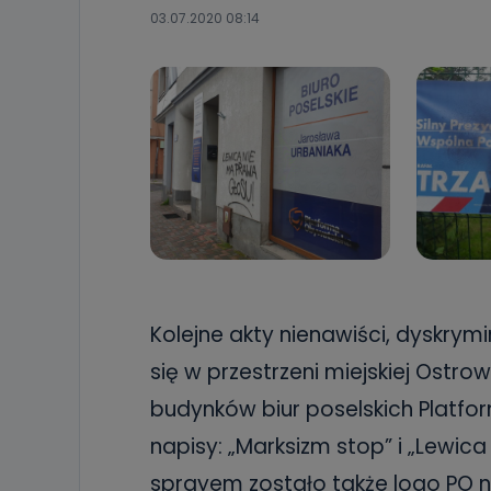
03.07.2020 08:14
Kolejne akty nienawiści, dyskrymi
się w przestrzeni miejskiej Ostr
budynków biur poselskich Platfor
napisy: „Marksizm stop” i „Lewi
sprayem zostało także logo PO n