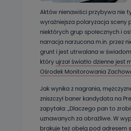
19 dostępu do 
ich sprostowan
Aktów nienawiści przybywa nie t
sprzeciwu wobe
wyraźniejsza polaryzacja sceny 
Do kiedy
niektórych grup społecznych i ost
Do czasu wycof
uzasadnionego
narracja narzucona m.in. przez n
Jakie da
grunt i jest utrwalana w świado
Przetwarzane 
który
ujrzał światło dzienne jest
Państwa (lub z
źródeł publiczn
adres korespo
Ośrodek Monitorowania Zachowań
oraz partnerzy
Jak skont
Jak wynika z nagrania, mężczyzna
Można to zrob
zniszczył baner kandydata na Pr
poczta@tvproar
zapytała: „Dlaczego pan to zrobi
uznawanych za obraźliwe. W wy
brakuje też obelg pod adresem