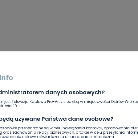
administratorem danych osobowych?
śmy natomiast zdjęcie baneru Rafała
m jest Telewizja Kablowa Pro-Art z siedzibą w miejscowości Ostrów Wielkop
lności 19.
szawy i kandydata na Prezydenta RP,
 będą używane Państwa dane osobowe?
mazana sprayem.
sobowe przetwarzane są w celu nawiązania kontaktu, opracowania ofert
g oraz zachowania relacji biznesowych, a także w celu przesyłania inform
ozumieniu ustawy o świadczeniu usług drogą elektroniczną.