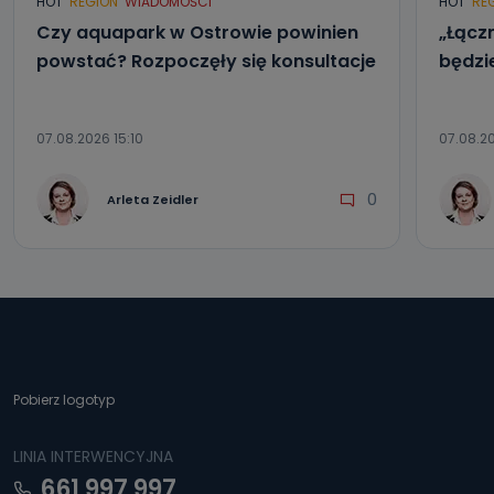
HOT
REGION
WIADOMOŚCI
HOT
RE
Czy aquapark w Ostrowie powinien
„Łącz
powstać? Rozpoczęły się konsultacje
będzi
07.08.2026 15:10
07.08.2
0
Arleta Zeidler
Pobierz logotyp
LINIA INTERWENCYJNA
661 997 997