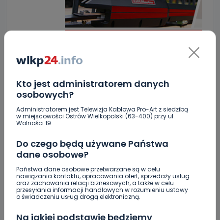
Kto jest administratorem danych
osobowych?
ZOBACZ TAKŻE
Administratorem jest Telewizja Kablowa Pro-Art z siedzibą
w miejscowości Ostrów Wielkopolski (63-400) przy ul.
Wolności 19.
0
07.08.2026 15:10
Do czego będą używane Państwa
Czy aquapark w Ostrowie
dane osobowe?
powinien…
Państwa dane osobowe przetwarzane są w celu
nawiązania kontaktu, opracowania ofert, sprzedaży usług
oraz zachowania relacji biznesowych, a także w celu
0
07.08.2026 14:00
przesyłania informacji handlowych w rozumieniu ustawy
o świadczeniu usług drogą elektroniczną.
„Łącznik” w remoncie. Urząd
miejski…
Na jakiej podstawie będziemy