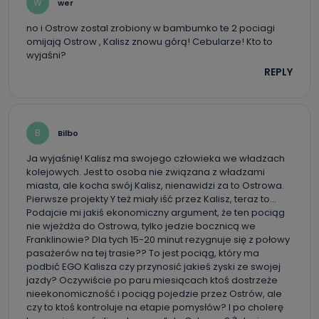
W
wer
szczególności: imię i nazwisko, adres e-mail, telefon
kontaktowy, adres korespondencyjny. Odbiorcą Pastwa
no i Ostrow zostal zrobiony w bambumko te 2 pociagi
danych osobowych są pracownicy i współpracownicy
oraz partnerzy wspomagający administratora w jego
omijają Ostrow , Kalisz znowu górą! Cebularze! Kto to
biznesowej działalności.
wyjaśni?
REPLY
Jak skontaktować się z inspektorem
danych osobowych?
Można to zrobić pod numerem telefonu 62 735-51-05 lub
e-mailowo pod adresem: poczta@tvproart.pl
B
Bilbo
Ja wyjaśnię! Kalisz ma swojego człowieka we władzach
kolejowych. Jest to osoba nie związana z władzami
miasta, ale kocha swój Kalisz, nienawidzi za to Ostrowa.
Pierwsze projekty Y też miały iść przez Kalisz, teraz to…
Podajcie mi jakiś ekonomiczny argument, że ten pociąg
nie wjeżdża do Ostrowa, tylko jedzie bocznicą we
Franklinowie? Dla tych 15-20 minut rezygnuje się z połowy
pasażerów na tej trasie?? To jest pociąg, który ma
podbić EGO Kalisza czy przynosić jakieś zyski ze swojej
jazdy? Oczywiście po paru miesiącach ktoś dostrzeże
nieekonomiczność i pociąg pojedzie przez Ostrów, ale
czy to ktoś kontroluje na etapie pomysłów? I po cholerę