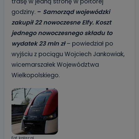
trasę w jedną stronę w półtorej
godziny.
–
Samorząd wojewódzki
zakupił 22 nowoczesne Elfy. Koszt
jednego nowoczesnego składu to
wydatek 23 mln zł
– powiedział po
wyjściu z pociągu Wojciech Jankowiak,
wicemarszałek Województwa
Wielkopolskiego.
Fot. kalisz.pl