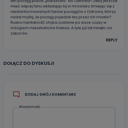
ten pociąg puścili „pokazowo” do Ostrowa? Żeby jeszcze
mieć więcej fanu wkładając kij w mrowisko śmiejąc się z
niedoinformowanych fanów pociągów z Ostrowa, którzy
nadal myślą, że pociąg pojedzie tez przez ich miasto?
Ruska mentalność chyba zostanie po wsze czasy w
mózgach mieszkańców Kalisza. A tyle już lat minęło od
zaborów.
REPLY
DOŁĄCZ DO DYSKUSJI
DODAJ SWÓJ KOMENTARZ
Wiadomość