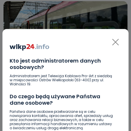
Kto jest administratorem danych
HOT
REGION
WIADOMOŚCI
osobowych?
Nowe kursy i zmiany godzinowe. Nowy
Administratorem jest Telewizja Kablowa Pro-Art z siedzibą
w miejscowości Ostrów Wielkopolski (63-400) przy ul.
rozkład już od soboty
Wolności 19.
07.03.2025 09:21
Do czego będą używane Państwa
dane osobowe?
0
Ewa Szewczyk
Państwa dane osobowe przetwarzane są w celu
nawiązania kontaktu, opracowania ofert, sprzedaży usług
oraz zachowania relacji biznesowych, a także w celu
przesyłania informacji handlowych w rozumieniu ustawy
o świadczeniu usług drogą elektroniczną.