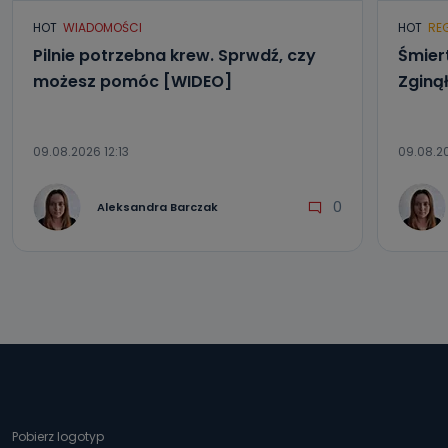
HOT
WIADOMOŚCI
HOT
RE
Pilnie potrzebna krew. Sprwdź, czy
Śmier
możesz pomóc [WIDEO]
Zginą
09.08.2026 12:13
09.08.2
0
Aleksandra Barczak
Pobierz logotyp