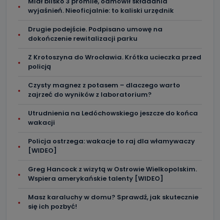
Miał blisko 3 promile, odmówił składania
dokonać w dowolny, wybrany sposób (e-mail, poczta
wyjaśnień. Nieoficjalnie: to kaliski urzędnik
tradycyjna) tak, aby dotarła do wiadomości Telewizji
Kablowej Pro-Art z siedzibą w miejscowości Ostrów
Wielkopolski (63-400) przy ul. Wolności 19.
Drugie podejście. Podpisano umowę na
dokończenie rewitalizacji parku
Kiedy i komu możemy przekazać
Państwa dane?
Z Krotoszyna do Wrocławia. Krótka ucieczka przed
policją
Telewizja Kablowa Pro-Art z siedzibą w miejscowości
Ostrów Wielkopolski (63-400) przy ul. Wolności 19 nie
Czysty magnez z potasem – dlaczego warto
przekazuje Państwa danych osobowych podmiotom
trzecim, jak również nie są one wykorzystywane w
zajrzeć do wyników z laboratorium?
procesach zautomatyzowanego profilowania.
Utrudnienia na Ledóchowskiego jeszcze do końca
Co mogą Państwo zrobić z
wakacji
przekazanymi nam danymi?
Policja ostrzega: wakacje to raj dla włamywaczy
Po wyrażeniu zgody na przetwarzanie danych osobowych,
[WIDEO]
mają Państwo prawo do żądania od Telewizji Kablowa
Pro-Art z siedzibą w miejscowości Ostrów Wielkopolski (63-
400) przy ul. Wolności 19 dostępu do danych osobowych
Greg Hancock z wizytą w Ostrowie Wielkopolskim.
dotyczących Państwa oraz uzyskania ich kopii, a także
Wspiera amerykańskie talenty [WIDEO]
żądania ich sprostowania, usunięcia danych,
ograniczenia ich przetwarzania oraz prawo wniesienia
sprzeciwu wobec ich przetwarzania.
Masz karaluchy w domu? Sprawdź, jak skutecznie
się ich pozbyć!
Do kiedy Państwa dane osobowe będą