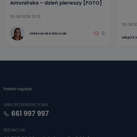
Antonińska – dzień pierwszy [FOTO]
06.08.2026 20:13
06.08.2
0
Aleksandra Barczak
wlkp24.
Pobierz logotyp
LINIA INTERWENCYJNA
661 997 997
REDAKCJA