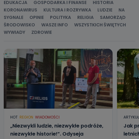
EDUKACJA
GOSPODARKA I FINANSE
HISTORIA
KORONAWIRUS
KULTURA I ROZRYWKA
LUDZIE
NA
SYGNALE
OPINIE
POLITYKA
RELIGIA
SAMORZĄD
ŚRODOWISKO
WASZE INFO
WSZYSTKICH ŚWIĘTYCH
WYWIADY
ZDROWIE
HOT
REGION
WIADOMOŚCI
ARTYKU
„Niezwykli ludzie, niezwykłe podróże,
Jak p
niezwykłe historie!”. Odyseja
letni