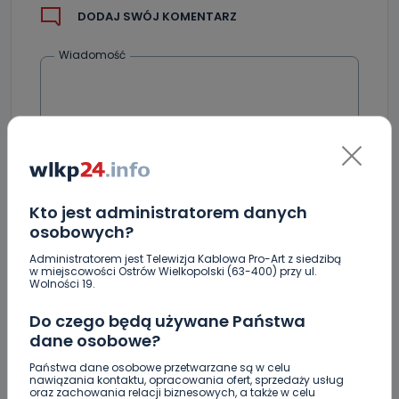
DODAJ SWÓJ KOMENTARZ
Wiadomość
Kto jest administratorem danych
osobowych?
Podpis
Administratorem jest Telewizja Kablowa Pro-Art z siedzibą
w miejscowości Ostrów Wielkopolski (63-400) przy ul.
Wolności 19.
Email
Do czego będą używane Państwa
dane osobowe?
Państwa dane osobowe przetwarzane są w celu
nawiązania kontaktu, opracowania ofert, sprzedaży usług
oraz zachowania relacji biznesowych, a także w celu