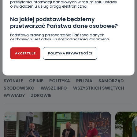
przesyłania informacji handlowych w rozumieniu ustawy
o świadczeniu usług drogą elektroniczną.
Na jakiej podstawie będziemy
przetwarzać Państwa dane osobowe?
Podstawą prawną przetwarzania Państwa danych
osobowych, jest artykuł 6 Rozporządzenia Parlamentu
POPULARNE
Europejskiego i Rady (UE) 2016/679 z dnia 27 kwietnia 2016
r. w sprawie ochrony osób fizycznych w związku z
przetwarzaniem danych osobowych w sprawie
AKCEPTUJE
POLITYKA PRYWATNOŚCI
swobodnego przepływu takich danych oraz uchylenia
WSZYSTKIE
BEZPIECZEŃSTWO
CIEKAWOSTKI
dyrektywy 95/46/WE (RODO).
EDUKACJA
GOSPODARKA I FINANSE
HISTORIA
Czy jest możliwość cofnięcia zgody?
KORONAWIRUS
KULTURA I ROZRYWKA
LUDZIE
NA
SYGNALE
OPINIE
POLITYKA
RELIGIA
SAMORZĄD
Podanie danych osobowych jest dobrowolne, nie jest
wymogiem ustawowym lub umownym oraz nie stanowi
ŚRODOWISKO
WASZE INFO
WSZYSTKICH ŚWIĘTYCH
warunku zawarcia umowy. Cofnięcie zgody jest możliwe
WYWIADY
ZDROWIE
na każdym etapie i nie jest to związane z żadnymi
negatywnymi konsekwencjami. Cofnięcia zgody można
dokonać w dowolny, wybrany sposób (e-mail, poczta
tradycyjna) tak, aby dotarła do wiadomości Telewizji
Kablowej Pro-Art z siedzibą w miejscowości Ostrów
Wielkopolski (63-400) przy ul. Wolności 19.
Kiedy i komu możemy przekazać
Państwa dane?