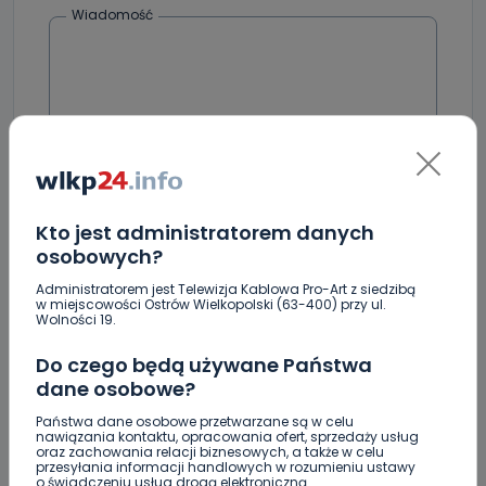
Wiadomość
Kto jest administratorem danych
Podpis
osobowych?
Administratorem jest Telewizja Kablowa Pro-Art z siedzibą
w miejscowości Ostrów Wielkopolski (63-400) przy ul.
Wolności 19.
Email
Do czego będą używane Państwa
dane osobowe?
Państwa dane osobowe przetwarzane są w celu
nawiązania kontaktu, opracowania ofert, sprzedaży usług
oraz zachowania relacji biznesowych, a także w celu
przesyłania informacji handlowych w rozumieniu ustawy
o świadczeniu usług drogą elektroniczną.