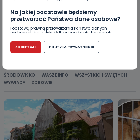
Na jakiej podstawie będziemy
przetwarzać Państwa dane osobowe?
POPULARNE
Podstawą prawną przetwarzania Państwa danych
osobowych, jest artykuł 6 Rozporządzenia Parlamentu
Europejskiego i Rady (UE) 2016/679 z dnia 27 kwietnia 2016
r. w sprawie ochrony osób fizycznych w związku z
WSZYSTKIE
BEZPIECZEŃSTWO
CIEKAWOSTKI
przetwarzaniem danych osobowych w sprawie
AKCEPTUJE
POLITYKA PRYWATNOŚCI
swobodnego przepływu takich danych oraz uchylenia
EDUKACJA
GOSPODARKA I FINANSE
HISTORIA
dyrektywy 95/46/WE (RODO).
KORONAWIRUS
KULTURA I ROZRYWKA
LUDZIE
NA
Czy jest możliwość cofnięcia zgody?
SYGNALE
OPINIE
POLITYKA
RELIGIA
SAMORZĄD
ŚRODOWISKO
WASZE INFO
WSZYSTKICH ŚWIĘTYCH
Podanie danych osobowych jest dobrowolne, nie jest
wymogiem ustawowym lub umownym oraz nie stanowi
WYWIADY
ZDROWIE
warunku zawarcia umowy. Cofnięcie zgody jest możliwe
na każdym etapie i nie jest to związane z żadnymi
negatywnymi konsekwencjami. Cofnięcia zgody można
dokonać w dowolny, wybrany sposób (e-mail, poczta
tradycyjna) tak, aby dotarła do wiadomości Telewizji
Kablowej Pro-Art z siedzibą w miejscowości Ostrów
Wielkopolski (63-400) przy ul. Wolności 19.
Kiedy i komu możemy przekazać
Państwa dane?