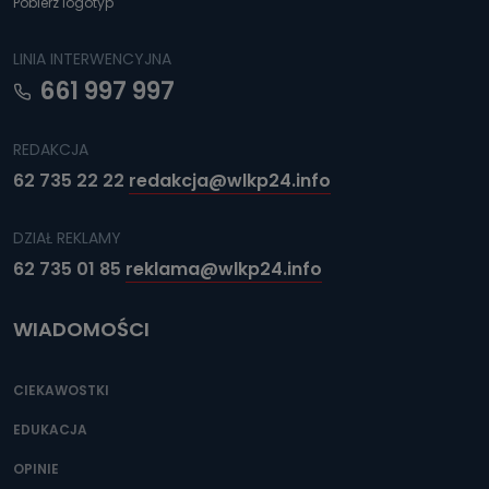
Pobierz logotyp
dane, które pochodzą bezpośrednio od Państwa (lub
zostały przekazane w Państwa imieniu) lub dane osobowe,
które zostały zebrane ze źródeł publicznie dostępnych, w
LINIA INTERWENCYJNA
szczególności: imię i nazwisko, adres e-mail, telefon
kontaktowy, adres korespondencyjny. Odbiorcą Pastwa
661 997 997
danych osobowych są pracownicy i współpracownicy
oraz partnerzy wspomagający administratora w jego
biznesowej działalności.
REDAKCJA
Jak skontaktować się z inspektorem
62 735 22 22
redakcja@wlkp24.info
danych osobowych?
Można to zrobić pod numerem telefonu 62 735-51-05 lub
DZIAŁ REKLAMY
e-mailowo pod adresem: poczta@tvproart.pl
62 735 01 85
reklama@wlkp24.info
WIADOMOŚCI
CIEKAWOSTKI
EDUKACJA
OPINIE