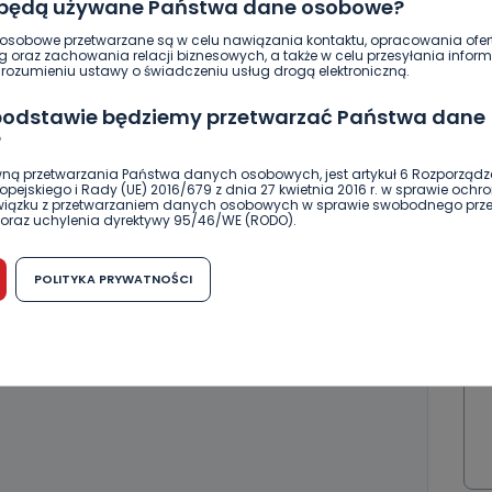
 będą używane Państwa dane osobowe?
sobowe przetwarzane są w celu nawiązania kontaktu, opracowania ofert
g oraz zachowania relacji biznesowych, a także w celu przesyłania inform
ozumieniu ustawy o świadczeniu usług drogą elektroniczną.
 podstawie będziemy przetwarzać Państwa dane
ierwszy!
DOŁĄCZ
?
ną przetwarzania Państwa danych osobowych, jest artykuł 6 Rozporządz
pejskiego i Rady (UE) 2016/679 z dnia 27 kwietnia 2016 r. w sprawie ochr
związku z przetwarzaniem danych osobowych w sprawie swobodnego prz
oraz uchylenia dyrektywy 95/46/WE (RODO).
możliwość cofnięcia zgody?
POLITYKA PRYWATNOŚCI
h osobowych jest dobrowolne, nie jest wymogiem ustawowym lub umo
runku zawarcia umowy. Cofnięcie zgody jest możliwe na każdym etapie i ni
dnymi negatywnymi konsekwencjami. Cofnięcia zgody można dokonać w
 (e-mail, poczta tradycyjna) tak, aby dotarła do wiadomości Telewizji 
ibą w miejscowości Ostrów Wielkopolski (63-400) przy ul. Wolności 19.
komu możemy przekazać Państwa dane?
wa Pro-Art z siedzibą w miejscowości Ostrów Wielkopolski (63-400) przy u
uje Państwa danych osobowych podmiotom trzecim, jak również nie są on
e w procesach zautomatyzowanego profilowania.