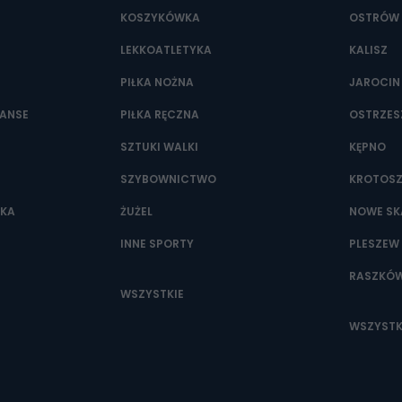
KOSZYKÓWKA
OSTRÓW 
LEKKOATLETYKA
KALISZ
PIŁKA NOŻNA
JAROCIN
NANSE
PIŁKA RĘCZNA
OSTRZE
SZTUKI WALKI
KĘPNO
SZYBOWNICTWO
KROTOS
WKA
ŻUŻEL
NOWE SK
INNE SPORTY
PLESZEW
RASZKÓ
WSZYSTKIE
WSZYSTK