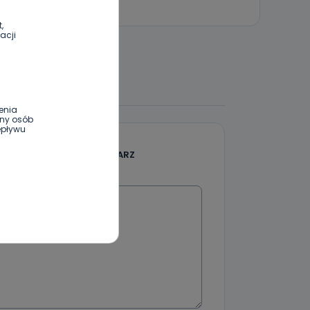
,
acji
 DO DYSKUSJI
enia
ony osób
epływu
DODAJ SWÓJ KOMENTARZ
Wiadomość
wnym oraz
e jest to
 dowolny,
Kablowej
l. Wolności
e