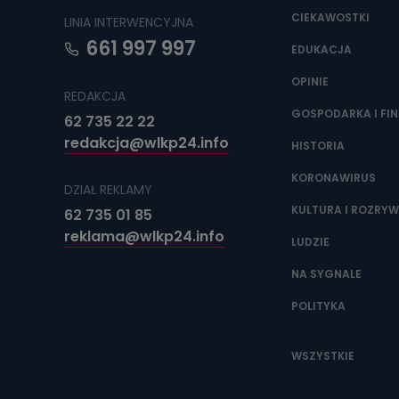
CIEKAWOSTKI
LINIA INTERWENCYJNA
661 997 997
EDUKACJA
OPINIE
REDAKCJA
GOSPODARKA I FI
62 735 22 22
redakcja@wlkp24.info
HISTORIA
KORONAWIRUS
DZIAŁ REKLAMY
KULTURA I ROZRY
62 735 01 85
reklama@wlkp24.info
LUDZIE
NA SYGNALE
POLITYKA
WSZYSTKIE