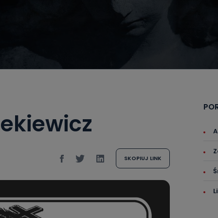
PO
ekiewicz
A
Z
SKOPIUJ LINK
Ś
L