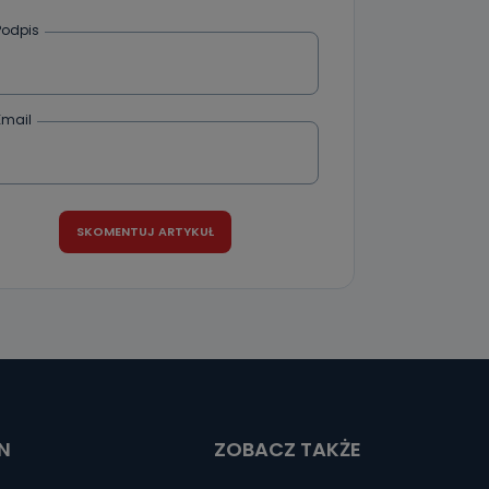
Podpis
ania od
. Wolności
że żądania
enia
Email
nio od
brane ze
taktowy,
racownicy
N
ZOBACZ TAKŻE