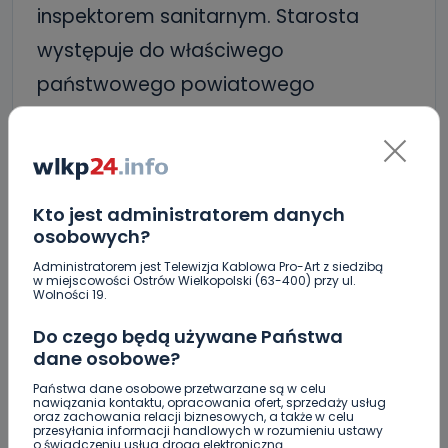
inspektorem sanitarnym. Starosta
występuje do właściwego
państwowego powiatowego
inspektora sanitarnego z wnioskiem o
wydanie, w drodze postanowienia,
opinii dotyczącej ich sprowadzenia.
Kto jest administratorem danych
Postanowienie państwowy powiatowy
osobowych?
inspektor sanitarny wydaje
Administratorem jest Telewizja Kablowa Pro-Art z siedzibą
w miejscowości Ostrów Wielkopolski (63-400) przy ul.
niezwłocznie.
Wolności 19.
Do czego będą używane Państwa
Wydanie zezwoleń następuje na
dane osobowe?
pisemny wniosek podmiotu
Państwa dane osobowe przetwarzane są w celu
nawiązania kontaktu, opracowania ofert, sprzedaży usług
uprawnionego do pochówku. Starosta
oraz zachowania relacji biznesowych, a także w celu
przesyłania informacji handlowych w rozumieniu ustawy
o świadczeniu usług drogą elektroniczną.