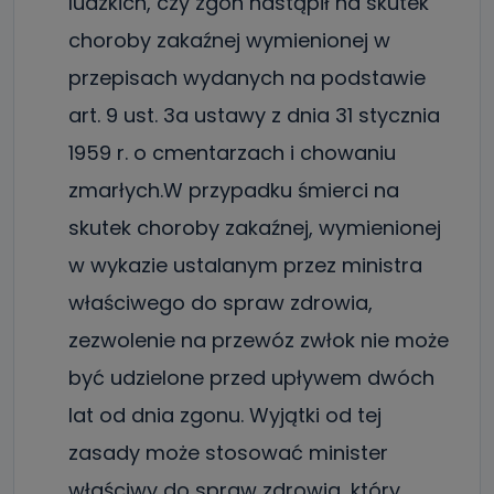
ludzkich, czy zgon nastąpił na skutek
dane, które pochodzą bezpośrednio od Państwa (lub
zostały przekazane w Państwa imieniu) lub dane osobowe,
choroby zakaźnej wymienionej w
które zostały zebrane ze źródeł publicznie dostępnych, w
szczególności: imię i nazwisko, adres e-mail, telefon
przepisach wydanych na podstawie
kontaktowy, adres korespondencyjny. Odbiorcą Pastwa
danych osobowych są pracownicy i współpracownicy
oraz partnerzy wspomagający administratora w jego
art. 9 ust. 3a ustawy z dnia 31 stycznia
biznesowej działalności.
1959 r. o cmentarzach i chowaniu
Jak skontaktować się z inspektorem
zmarłych.W przypadku śmierci na
danych osobowych?
skutek choroby zakaźnej, wymienionej
Można to zrobić pod numerem telefonu 62 735-51-05 lub
e-mailowo pod adresem: poczta@tvproart.pl
w wykazie ustalanym przez ministra
właściwego do spraw zdrowia,
zezwolenie na przewóz zwłok nie może
być udzielone przed upływem dwóch
lat od dnia zgonu. Wyjątki od tej
zasady może stosować minister
właściwy do spraw zdrowia, który