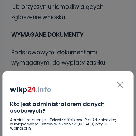
lub przyczyn uniemożliwiających
zgłoszenie wniosku.
WYMAGANE DOKUMENTY
Podstawowymi dokumentami
wymaganymi do wypłaty zasiłku
pogrzebowego są:
wniosek o wypłatę zasiłku
pogrzebowego (druk ZUS Z-12 )
skrócony odpis aktu zgonu albo odpis
Kto jest administratorem danych
osobowych?
zupełny aktu urodzenia dziecka z
Administratorem jest Telewizja Kablowa Pro-Art z siedzibą
adnotacją, że dziecko urodziło się
w miejscowości Ostrów Wielkopolski (63-400) przy ul.
Wolności 19.
martwe,