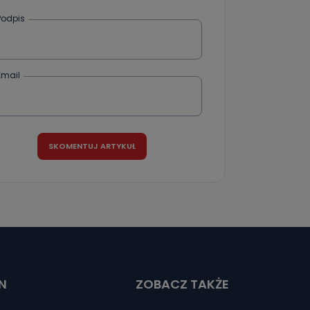
Podpis
ania od
. Wolności
że żądania
enia
Email
nio od
brane ze
taktowy,
racownicy
N
ZOBACZ TAKŻE