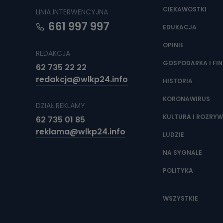
CIEKAWOSTKI
LINIA INTERWENCYJNA
661 997 997
EDUKACJA
OPINIE
REDAKCJA
GOSPODARKA I FI
62 735 22 22
redakcja@wlkp24.info
HISTORIA
KORONAWIRUS
DZIAŁ REKLAMY
KULTURA I ROZRY
62 735 01 85
reklama@wlkp24.info
LUDZIE
NA SYGNALE
POLITYKA
WSZYSTKIE