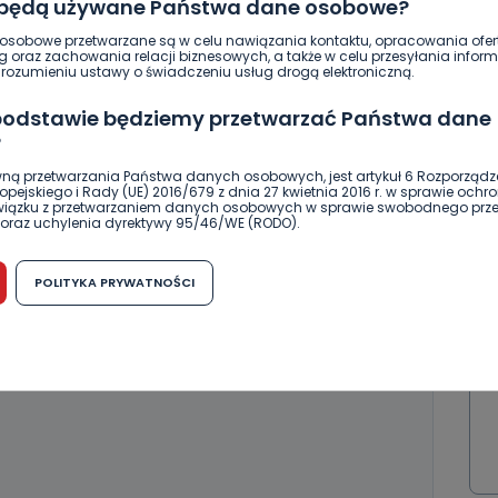
 będą używane Państwa dane osobowe?
sobowe przetwarzane są w celu nawiązania kontaktu, opracowania ofert
g oraz zachowania relacji biznesowych, a także w celu przesyłania inform
ozumieniu ustawy o świadczeniu usług drogą elektroniczną.
 podstawie będziemy przetwarzać Państwa dane
ierwszy!
DOŁĄCZ
?
ną przetwarzania Państwa danych osobowych, jest artykuł 6 Rozporządz
pejskiego i Rady (UE) 2016/679 z dnia 27 kwietnia 2016 r. w sprawie ochr
związku z przetwarzaniem danych osobowych w sprawie swobodnego prz
oraz uchylenia dyrektywy 95/46/WE (RODO).
możliwość cofnięcia zgody?
POLITYKA PRYWATNOŚCI
h osobowych jest dobrowolne, nie jest wymogiem ustawowym lub umo
runku zawarcia umowy. Cofnięcie zgody jest możliwe na każdym etapie i ni
dnymi negatywnymi konsekwencjami. Cofnięcia zgody można dokonać w
 (e-mail, poczta tradycyjna) tak, aby dotarła do wiadomości Telewizji 
ibą w miejscowości Ostrów Wielkopolski (63-400) przy ul. Wolności 19.
komu możemy przekazać Państwa dane?
wa Pro-Art z siedzibą w miejscowości Ostrów Wielkopolski (63-400) przy u
uje Państwa danych osobowych podmiotom trzecim, jak również nie są on
e w procesach zautomatyzowanego profilowania.