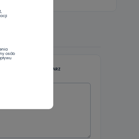
,
acji
 DO DYSKUSJI
enia
ony osób
epływu
DODAJ SWÓJ KOMENTARZ
Wiadomość
wnym oraz
e jest to
 dowolny,
Kablowej
l. Wolności
e