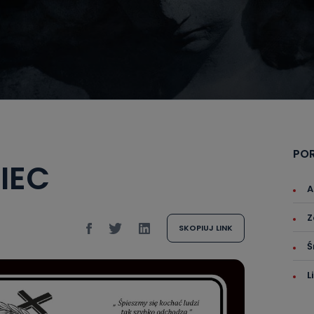
PO
IEC
A
Z
SKOPIUJ LINK
Ś
L