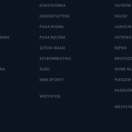
KOSZYKÓWKA
OSTRÓW 
LEKKOATLETYKA
KALISZ
PIŁKA NOŻNA
JAROCIN
NANSE
PIŁKA RĘCZNA
OSTRZE
SZTUKI WALKI
KĘPNO
SZYBOWNICTWO
KROTOS
WKA
ŻUŻEL
NOWE SK
INNE SPORTY
PLESZEW
RASZKÓ
WSZYSTKIE
WSZYSTK