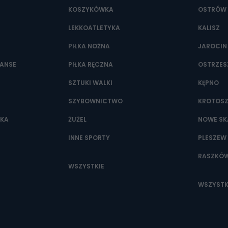
KOSZYKÓWKA
OSTRÓW 
LEKKOATLETYKA
KALISZ
PIŁKA NOŻNA
JAROCIN
NANSE
PIŁKA RĘCZNA
OSTRZE
SZTUKI WALKI
KĘPNO
SZYBOWNICTWO
KROTOS
WKA
ŻUŻEL
NOWE SK
INNE SPORTY
PLESZEW
RASZKÓ
WSZYSTKIE
WSZYSTK