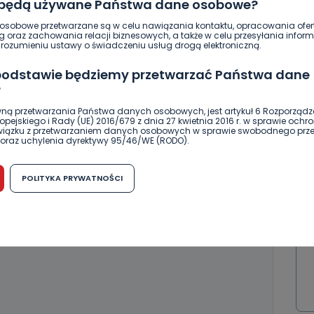
 będą używane Państwa dane osobowe?
sobowe przetwarzane są w celu nawiązania kontaktu, opracowania ofert
g oraz zachowania relacji biznesowych, a także w celu przesyłania inform
ozumieniu ustawy o świadczeniu usług drogą elektroniczną.
 podstawie będziemy przetwarzać Państwa dane
ierwszy!
DOŁĄCZ
?
ną przetwarzania Państwa danych osobowych, jest artykuł 6 Rozporządz
pejskiego i Rady (UE) 2016/679 z dnia 27 kwietnia 2016 r. w sprawie ochr
związku z przetwarzaniem danych osobowych w sprawie swobodnego prz
oraz uchylenia dyrektywy 95/46/WE (RODO).
możliwość cofnięcia zgody?
POLITYKA PRYWATNOŚCI
h osobowych jest dobrowolne, nie jest wymogiem ustawowym lub umo
runku zawarcia umowy. Cofnięcie zgody jest możliwe na każdym etapie i ni
dnymi negatywnymi konsekwencjami. Cofnięcia zgody można dokonać w
 (e-mail, poczta tradycyjna) tak, aby dotarła do wiadomości Telewizji 
ibą w miejscowości Ostrów Wielkopolski (63-400) przy ul. Wolności 19.
komu możemy przekazać Państwa dane?
wa Pro-Art z siedzibą w miejscowości Ostrów Wielkopolski (63-400) przy u
uje Państwa danych osobowych podmiotom trzecim, jak również nie są on
e w procesach zautomatyzowanego profilowania.