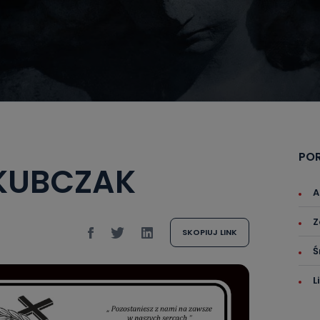
PO
AKUBCZAK
A
Z
SKOPIUJ LINK
Ś
L