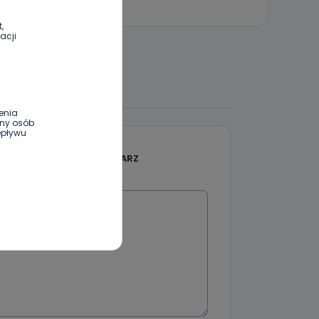
,
acji
 DO DYSKUSJI
enia
ony osób
epływu
DODAJ SWÓJ KOMENTARZ
Wiadomość
wnym oraz
e jest to
 dowolny,
Kablowej
l. Wolności
e