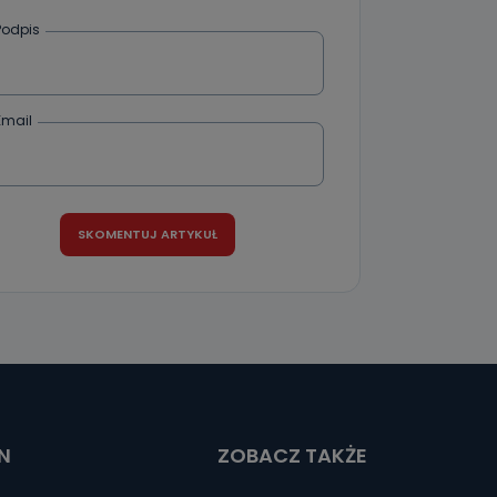
Podpis
ania od
. Wolności
że żądania
enia
Email
nio od
brane ze
taktowy,
racownicy
N
ZOBACZ TAKŻE