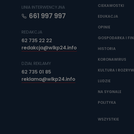
CIEKAWOSTKI
LINIA INTERWENCYJNA
661 997 997
EDUKACJA
OPINIE
REDAKCJA
GOSPODARKA I FI
62 735 22 22
redakcja@wlkp24.info
HISTORIA
KORONAWIRUS
DZIAŁ REKLAMY
KULTURA I ROZRY
62 735 01 85
reklama@wlkp24.info
LUDZIE
NA SYGNALE
POLITYKA
WSZYSTKIE