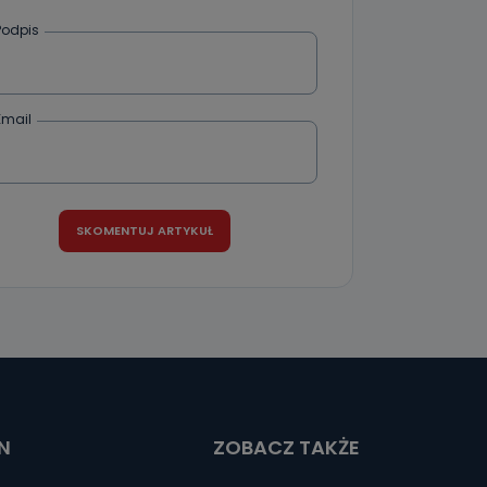
Podpis
ania od
. Wolności
że żądania
enia
Email
nio od
brane ze
taktowy,
racownicy
N
ZOBACZ TAKŻE