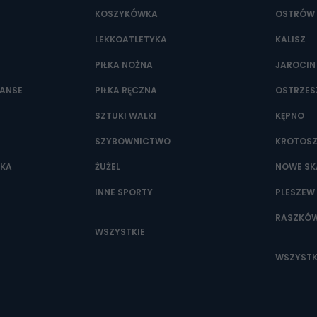
KOSZYKÓWKA
OSTRÓW 
LEKKOATLETYKA
KALISZ
PIŁKA NOŻNA
JAROCIN
NANSE
PIŁKA RĘCZNA
OSTRZE
SZTUKI WALKI
KĘPNO
SZYBOWNICTWO
KROTOS
WKA
ŻUŻEL
NOWE SK
INNE SPORTY
PLESZEW
RASZKÓ
WSZYSTKIE
WSZYSTK