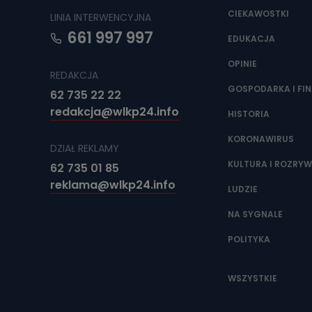
CIEKAWOSTKI
LINIA INTERWENCYJNA
661 997 997
EDUKACJA
OPINIE
REDAKCJA
GOSPODARKA I FI
62 735 22 22
redakcja@wlkp24.info
HISTORIA
KORONAWIRUS
DZIAŁ REKLAMY
KULTURA I ROZRY
62 735 01 85
reklama@wlkp24.info
LUDZIE
NA SYGNALE
POLITYKA
WSZYSTKIE