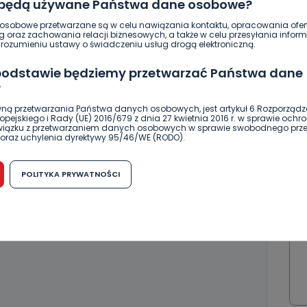
 będą używane Państwa dane osobowe?
sobowe przetwarzane są w celu nawiązania kontaktu, opracowania ofert
g oraz zachowania relacji biznesowych, a także w celu przesyłania inform
ozumieniu ustawy o świadczeniu usług drogą elektroniczną.
 podstawie będziemy przetwarzać Państwa dane
ierwszy!
DOŁĄCZ
?
ną przetwarzania Państwa danych osobowych, jest artykuł 6 Rozporządz
pejskiego i Rady (UE) 2016/679 z dnia 27 kwietnia 2016 r. w sprawie ochr
związku z przetwarzaniem danych osobowych w sprawie swobodnego prz
oraz uchylenia dyrektywy 95/46/WE (RODO).
możliwość cofnięcia zgody?
POLITYKA PRYWATNOŚCI
h osobowych jest dobrowolne, nie jest wymogiem ustawowym lub umo
runku zawarcia umowy. Cofnięcie zgody jest możliwe na każdym etapie i ni
dnymi negatywnymi konsekwencjami. Cofnięcia zgody można dokonać w
 (e-mail, poczta tradycyjna) tak, aby dotarła do wiadomości Telewizji 
ibą w miejscowości Ostrów Wielkopolski (63-400) przy ul. Wolności 19.
komu możemy przekazać Państwa dane?
wa Pro-Art z siedzibą w miejscowości Ostrów Wielkopolski (63-400) przy u
uje Państwa danych osobowych podmiotom trzecim, jak również nie są on
e w procesach zautomatyzowanego profilowania.