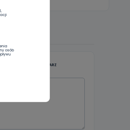
,
acji
 DO DYSKUSJI
enia
ony osób
epływu
DODAJ SWÓJ KOMENTARZ
Wiadomość
wnym oraz
e jest to
 dowolny,
Kablowej
l. Wolności
e