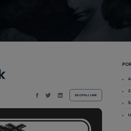
PO
k
A
Z
SKOPIUJ LINK
Ś
L