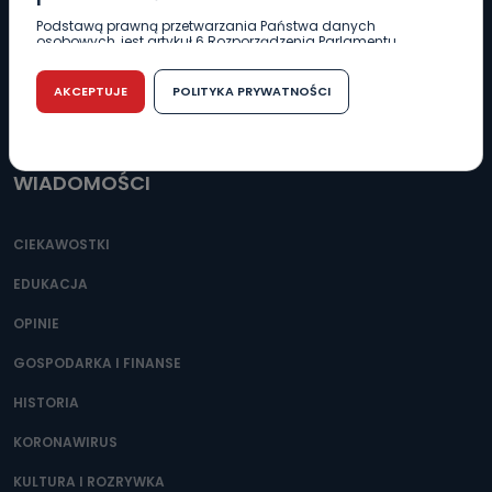
REDAKCJA
Podstawą prawną przetwarzania Państwa danych
62 735 22 22
redakcja@wlkp24.info
osobowych, jest artykuł 6 Rozporządzenia Parlamentu
Europejskiego i Rady (UE) 2016/679 z dnia 27 kwietnia 2016
r. w sprawie ochrony osób fizycznych w związku z
przetwarzaniem danych osobowych w sprawie
DZIAŁ REKLAMY
AKCEPTUJE
POLITYKA PRYWATNOŚCI
swobodnego przepływu takich danych oraz uchylenia
dyrektywy 95/46/WE (RODO).
62 735 01 85
reklama@wlkp24.info
Czy jest możliwość cofnięcia zgody?
WIADOMOŚCI
Podanie danych osobowych jest dobrowolne, nie jest
wymogiem ustawowym lub umownym oraz nie stanowi
warunku zawarcia umowy. Cofnięcie zgody jest możliwe
na każdym etapie i nie jest to związane z żadnymi
CIEKAWOSTKI
negatywnymi konsekwencjami. Cofnięcia zgody można
dokonać w dowolny, wybrany sposób (e-mail, poczta
EDUKACJA
tradycyjna) tak, aby dotarła do wiadomości Telewizji
Kablowej Pro-Art z siedzibą w miejscowości Ostrów
Wielkopolski (63-400) przy ul. Wolności 19.
OPINIE
Kiedy i komu możemy przekazać
GOSPODARKA I FINANSE
Państwa dane?
HISTORIA
Telewizja Kablowa Pro-Art z siedzibą w miejscowości
Ostrów Wielkopolski (63-400) przy ul. Wolności 19 nie
KORONAWIRUS
przekazuje Państwa danych osobowych podmiotom
trzecim, jak również nie są one wykorzystywane w
KULTURA I ROZRYWKA
procesach zautomatyzowanego profilowania.