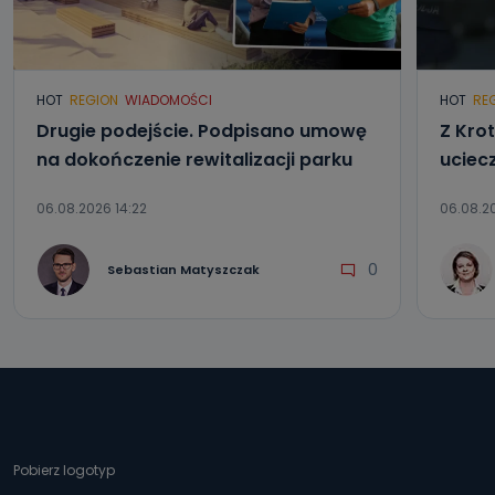
HOT
REGION
WIADOMOŚCI
HOT
RE
Drugie podejście. Podpisano umowę
Z Kro
na dokończenie rewitalizacji parku
uciec
06.08.2026 14:22
06.08.20
0
Sebastian Matyszczak
Pobierz logotyp