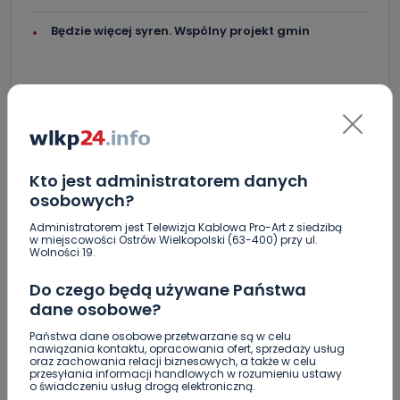
Będzie więcej syren. Wspólny projekt gmin
KOMENTARZE (2)
Kto jest administratorem danych
osobowych?
Administratorem jest Telewizja Kablowa Pro-Art z siedzibą
w miejscowości Ostrów Wielkopolski (63-400) przy ul.
Wolności 19.
K
kibic
Zabieranie prawa jazdy w takich wypadkach już jest
Do czego będą używane Państwa
niezgodne z konstytucją, prosimy o zwrot prawa jazdy, w
dane osobowe?
zabkach do domu
Państwa dane osobowe przetwarzane są w celu
REPLY
nawiązania kontaktu, opracowania ofert, sprzedaży usług
oraz zachowania relacji biznesowych, a także w celu
przesyłania informacji handlowych w rozumieniu ustawy
o świadczeniu usług drogą elektroniczną.