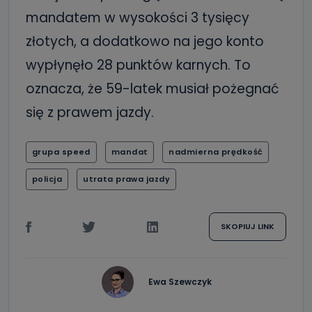
mandatem w wysokości 3 tysięcy
złotych, a dodatkowo na jego konto
wypłynęło 28 punktów karnych. To
oznacza, że 59-latek musiał pożegnać
się z prawem jazdy.
grupa speed
mandat
nadmierna prędkość
policja
utrata prawa jazdy
SKOPIUJ LINK
Ewa Szewczyk