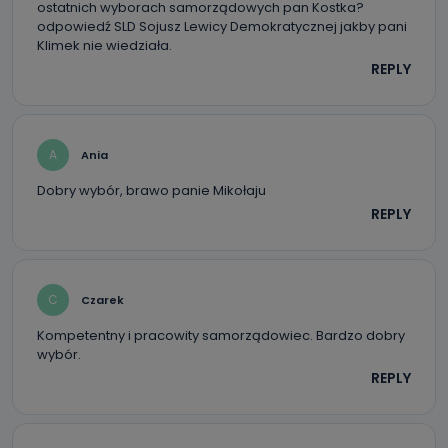
ostatnich wyborach samorządowych pan Kostka?
Można to zrobić pod numerem telefonu 62 735-51-05 lub
odpowiedź SLD Sojusz Lewicy Demokratycznej jakby pani
e-mailowo pod adresem: poczta@tvproart.pl
Klimek nie wiedziała.
REPLY
A
Ania
Dobry wybór, brawo panie Mikołaju
REPLY
C
Czarek
Kompetentny i pracowity samorządowiec. Bardzo dobry
wybór.
REPLY