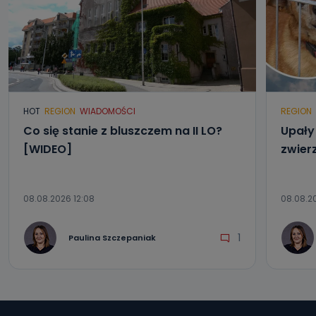
HOT
REGION
WIADOMOŚCI
REGION
Co się stanie z bluszczem na II LO?
Upały 
[WIDEO]
zwier
08.08.2026 12:08
08.08.2
1
Paulina Szczepaniak