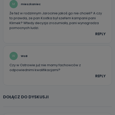
M
mieszkaniec
Że też w rodzinnym Jarocinie jakoś go nie chcieli? A czy
to prawda, ze pan Kostka był szefem kampanii pani
Klimek? Wtedy decyzja zrozumiała, pani wynagradza
pomocnych ludzi.
REPLY
W
WoB
Czy w Ostrowie już nie mamy fachowców z
odpowiednimi kwalifikacjami?
REPLY
DOŁĄCZ DO DYSKUSJI