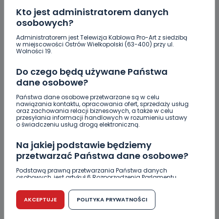
Kto jest administratorem danych
osobowych?
Administratorem jest Telewizja Kablowa Pro-Art z siedzibą
w miejscowości Ostrów Wielkopolski (63-400) przy ul.
Wolności 19.
Do czego będą używane Państwa
ZOBACZ TAKŻE
dane osobowe?
Państwa dane osobowe przetwarzane są w celu
1
08.08.2026 12:08
nawiązania kontaktu, opracowania ofert, sprzedaży usług
oraz zachowania relacji biznesowych, a także w celu
Co się stanie z bluszczem…
przesyłania informacji handlowych w rozumieniu ustawy
o świadczeniu usług drogą elektroniczną.
Na jakiej podstawie będziemy
przetwarzać Państwa dane osobowe?
0
08.08.2026 08:55
Podstawą prawną przetwarzania Państwa danych
Upały i burze. Porady dla…
osobowych, jest artykuł 6 Rozporządzenia Parlamentu
Europejskiego i Rady (UE) 2016/679 z dnia 27 kwietnia 2016
r. w sprawie ochrony osób fizycznych w związku z
przetwarzaniem danych osobowych w sprawie
AKCEPTUJE
POLITYKA PRYWATNOŚCI
swobodnego przepływu takich danych oraz uchylenia
0
07.08.2026 20:56
dyrektywy 95/46/WE (RODO).