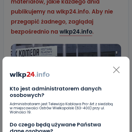
materiałów, jakie każdego dnia
publikujemy na wlkp24.info. Aby nie
przegapić żadnego, zaglądaj
bezpośrednio na
wlkp24.info
.
Kto jest administratorem danych
osobowych?
Administratorem jest Telewizja Kablowa Pro-Art z siedzibą
w miejscowości Ostrów Wielkopolski (63-400) przy ul.
Wolności 19.
15. festiwal filmowy grand prix komeda
Do czego będą używane Państwa
dane osobowe?
festiwal filmowy
finał grand prix komeda