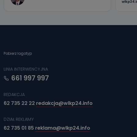
wlkp24.
Pobierz logotyp
LINIA INTERWENCYJNA
661 997 997
REDAKCJA
62 735 22 22
redakcja@wlkp24.info
DZIAŁ REKLAMY
62 735 01 85
reklama@wlkp24.info