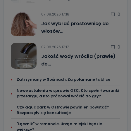
administratora – do momentu wniesienia sprzeciwu.
0
07.08.2026 17:18
Jakie dane osobowe przetwarzamy?
Jak wybrać prostownicę do
Przetwarzane kategorie Państwa danych osobowych to
dane, które pochodzą bezpośrednio od Państwa (lub
włosów…
zostały przekazane w Państwa imieniu) lub dane osobowe,
które zostały zebrane ze źródeł publicznie dostępnych, w
szczególności: imię i nazwisko, adres e-mail, telefon
kontaktowy, adres korespondencyjny. Odbiorcą Pastwa
0
07.08.2026 17:17
danych osobowych są pracownicy i współpracownicy
oraz partnerzy wspomagający administratora w jego
Jakość wody wróciła (prawie)
biznesowej działalności.
do…
Jak skontaktować się z inspektorem
danych osobowych?
Zatrzymany w Sośniach. Za połamane tablice
Można to zrobić pod numerem telefonu 62 735-51-05 lub
e-mailowo pod adresem: poczta@tvproart.pl
Nowe ustalenia w sprawie OZC. Kto spełnił warunki
przetargu, a kto próbował wrócić do gry?
Czy aquapark w Ostrowie powinien powstać?
Rozpoczęły się konsultacje
"Łącznik" w remoncie. Urząd miejski będzie
większy?