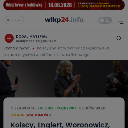
Na żywo
DODAJ MATERIAŁ
dodaj wideo, zdjęcie, tekst
Strona główna
Kolscy, Englert, Woronowicz, Gąsiorowska…
plejada artystów i wielki finał festiwalu filmowego
CIEKAWOSTKI
KULTURA I ROZRYWKA
OSTRÓW WLKP.
REGION
WIADOMOŚCI
Kolscy, Englert, Woronowicz,