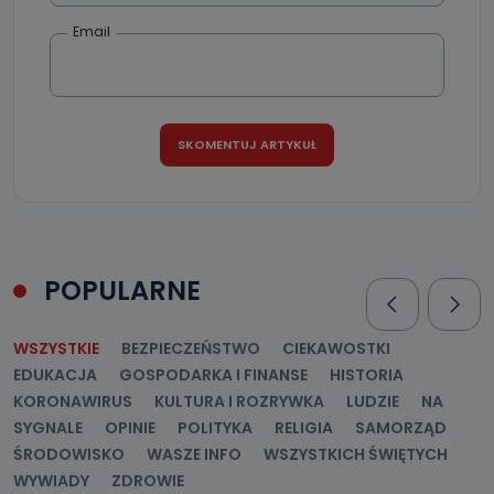
Email
POPULARNE
WSZYSTKIE
BEZPIECZEŃSTWO
CIEKAWOSTKI
EDUKACJA
GOSPODARKA I FINANSE
HISTORIA
KORONAWIRUS
KULTURA I ROZRYWKA
LUDZIE
NA
SYGNALE
OPINIE
POLITYKA
RELIGIA
SAMORZĄD
ŚRODOWISKO
WASZE INFO
WSZYSTKICH ŚWIĘTYCH
WYWIADY
ZDROWIE