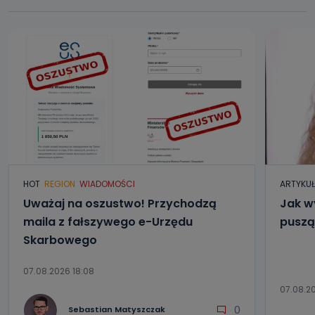
HOT
REGION
WIADOMOŚCI
ARTYKU
Uważaj na oszustwo! Przychodzą
Jak w
maila z fałszywego e-Urzędu
puszą
Skarbowego
07.08.2026 18:08
07.08.20
0
Sebastian Matyszczak