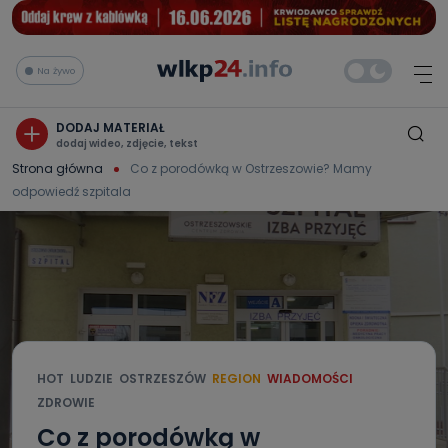
Na żywo
DODAJ MATERIAŁ
dodaj wideo, zdjęcie, tekst
Strona główna
Co z porodówką w Ostrzeszowie? Mamy
odpowiedź szpitala
HOT
LUDZIE
OSTRZESZÓW
REGION
WIADOMOŚCI
ZDROWIE
Co z porodówką w