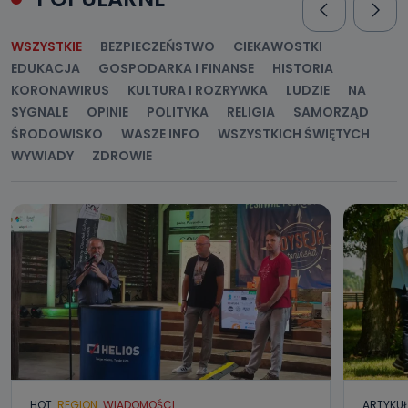
WSZYSTKIE
BEZPIECZEŃSTWO
CIEKAWOSTKI
EDUKACJA
GOSPODARKA I FINANSE
HISTORIA
KORONAWIRUS
KULTURA I ROZRYWKA
LUDZIE
NA
SYGNALE
OPINIE
POLITYKA
RELIGIA
SAMORZĄD
ŚRODOWISKO
WASZE INFO
WSZYSTKICH ŚWIĘTYCH
WYWIADY
ZDROWIE
HOT
REGION
WIADOMOŚCI
ARTYKU