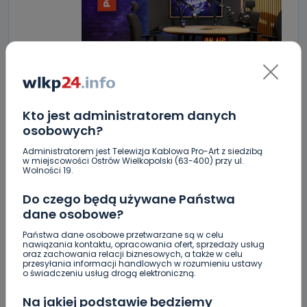
Kto jest administratorem danych
osobowych?
Administratorem jest Telewizja Kablowa Pro-Art z siedzibą
w miejscowości Ostrów Wielkopolski (63-400) przy ul.
Wolności 19.
ZOBACZ TAKŻE
Do czego będą używane Państwa
dane osobowe?
0
07.08.2026 09:08
Państwa dane osobowe przetwarzane są w celu
Brazylijczyk na skrzydle w
nawiązania kontaktu, opracowania ofert, sprzedaży usług
oraz zachowania relacji biznesowych, a także w celu
Ostrovii…
przesyłania informacji handlowych w rozumieniu ustawy
o świadczeniu usług drogą elektroniczną.
0
06.08.2026 23:09
Na jakiej podstawie będziemy