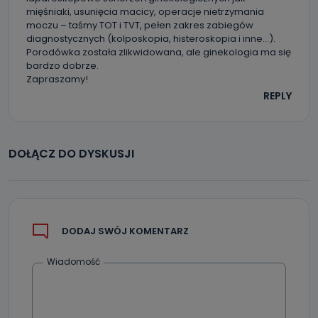
mięśniaki, usunięcia macicy, operacje nietrzymania
moczu – taśmy TOT i TVT, pełen zakres zabiegów
diagnostycznych (kolposkopia, histeroskopia i inne…).
Porodówka została zlikwidowana, ale ginekologia ma się
bardzo dobrze.
Zapraszamy!
REPLY
DOŁĄCZ DO DYSKUSJI
DODAJ SWÓJ KOMENTARZ
Wiadomość