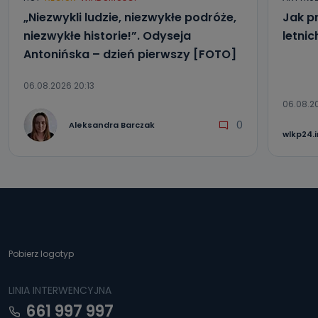
„Niezwykli ludzie, niezwykłe podróże,
Jak p
niezwykłe historie!”. Odyseja
letni
Antonińska – dzień pierwszy [FOTO]
06.08.2026 20:13
06.08.2
0
Aleksandra Barczak
wlkp24.
Pobierz logotyp
LINIA INTERWENCYJNA
661 997 997