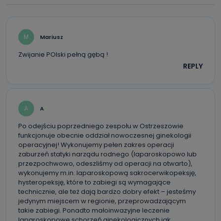
szczególności: imię i nazwisko, adres e-mail, telefon
kontaktowy, adres korespondencyjny. Odbiorcą Pastwa
danych osobowych są pracownicy i współpracownicy
oraz partnerzy wspomagający administratora w jego
biznesowej działalności.
M
Mariusz
Jak skontaktować się z inspektorem
Zwijanie POlski pełną gębą !
danych osobowych?
REPLY
Można to zrobić pod numerem telefonu 62 735-51-05 lub
e-mailowo pod adresem: poczta@tvproart.pl
A
A
Po odejściu poprzedniego zespołu w Ostrzeszowie
funkcjonuje obecnie oddział nowoczesnej ginekologii
operacyjnej! Wykonujemy pełen zakres operacji
zaburzeń statyki narządu rodnego (laparoskopowo lub
przezpochwowo, odeszliśmy od operacji na otwarto),
wykonujemy m.in. laparoskopową sakrocerwikopeksję,
hysteropeksję, które to zabiegi są wymagające
technicznie, ale też dają bardzo dobry efekt – jesteśmy
jedynym miejscem w regionie, przeprowadzającym
takie zabiegi. Ponadto małoinwazyjne leczenie
laparoskopowe schorzeń ginekologicznych jak