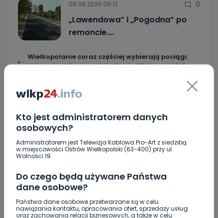
0
09.08.2026 09:12
„Lawendowa” i „Pogodna” po
remoncie.…
Wielkopolanie coraz częściej wybierają pociągi.
Jak na tym tle wypadają Koleje Wielkopolskie?
Blisko 30 narodowości w jednej gminie. Ilu
faktycznie cudzoziemców zamieszkuje Mikstat?
Co się stanie z bluszczem na II LO? [WIDEO]
Kto jest administratorem danych
osobowych?
Upały i burze. Porady dla właścicieli zwierząt
[WIDEO]
Administratorem jest Telewizja Kablowa Pro-Art z siedzibą
w miejscowości Ostrów Wielkopolski (63-400) przy ul.
Wolności 19.
Raulin, Witkowska, Marciniak, Kowalska. "Odyseja
Antonińska" dzień drugi [FOTO]
Do czego będą używane Państwa
dane osobowe?
Auto rozbite na drzewie. Poszkodowani nie mogli z
niego wyjść [FOTO]
Państwa dane osobowe przetwarzane są w celu
nawiązania kontaktu, opracowania ofert, sprzedaży usług
Nastolatek w szpitalu po zderzeniu osobówki z
oraz zachowania relacji biznesowych, a także w celu