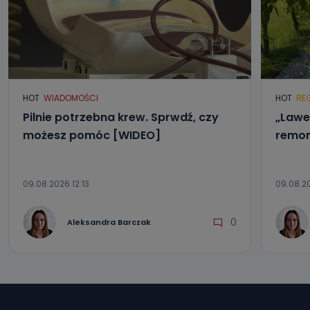
HOT
WIADOMOŚCI
HOT
RE
Pilnie potrzebna krew. Sprwdź, czy
„Lawe
możesz pomóc [WIDEO]
remon
09.08.2026 12:13
09.08.2
0
Aleksandra Barczak