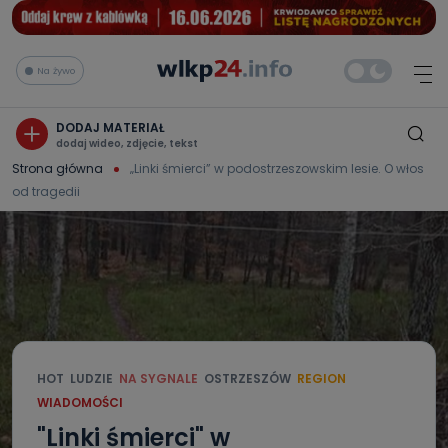
Na żywo
DODAJ MATERIAŁ
dodaj wideo, zdjęcie, tekst
Strona główna
„Linki śmierci” w podostrzeszowskim lesie. O włos
od tragedii
HOT
LUDZIE
NA SYGNALE
OSTRZESZÓW
REGION
WIADOMOŚCI
"Linki śmierci" w