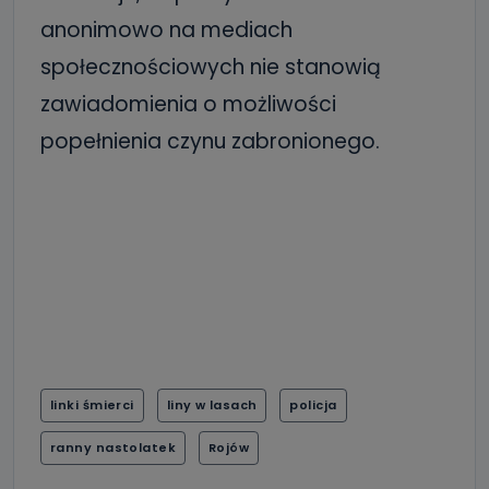
anonimowo na mediach
społecznościowych nie stanowią
zawiadomienia o możliwości
popełnienia czynu zabronionego.
linki śmierci
liny w lasach
policja
ranny nastolatek
Rojów