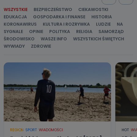
kontaktowy, adres korespondencyjny. Odbiorcą Pastwa
danych osobowych są pracownicy i współpracownicy
WSZYSTKIE
BEZPIECZEŃSTWO
CIEKAWOSTKI
oraz partnerzy wspomagający administratora w jego
EDUKACJA
GOSPODARKA I FINANSE
HISTORIA
biznesowej działalności.
KORONAWIRUS
KULTURA I ROZRYWKA
LUDZIE
NA
Jak skontaktować się z inspektorem
SYGNALE
OPINIE
POLITYKA
RELIGIA
SAMORZĄD
danych osobowych?
ŚRODOWISKO
WASZE INFO
WSZYSTKICH ŚWIĘTYCH
Można to zrobić pod numerem telefonu 62 735-51-05 lub
WYWIADY
ZDROWIE
e-mailowo pod adresem: poczta@tvproart.pl
REGION
SPORT
WIADOMOŚCI
HOT
WI