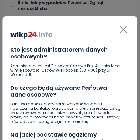
Śmiertelny wypadek w Torzeńcu. Zginął
motocyklista
"Lawendowa" i "Pogodna" po remoncie. W której
gminie? [WIDEO]
Wielkopolanie coraz częściej wybierają pociągi.
Jak na tym tle wypadają Koleje Wielkopolskie?
Kto jest administratorem danych
osobowych?
Blisko 30 narodowości w jednej gminie. Ilu
faktycznie cudzoziemców zamieszkuje Mikstat?
Administratorem jest Telewizja Kablowa Pro-Art z siedzibą
w miejscowości Ostrów Wielkopolski (63-400) przy ul.
Wolności 19.
Co się stanie z bluszczem na II LO? [WIDEO]
Do czego będą używane Państwa
Upały i burze. Porady dla właścicieli zwierząt
[WIDEO]
dane osobowe?
Państwa dane osobowe przetwarzane są w celu
Raulin, Witkowska, Marciniak, Kowalska. "Odyseja
nawiązania kontaktu, opracowania ofert, sprzedaży usług
Antonińska" dzień drugi [FOTO]
oraz zachowania relacji biznesowych, a także w celu
przesyłania informacji handlowych w rozumieniu ustawy
o świadczeniu usług drogą elektroniczną.
Auto rozbite na drzewie. Poszkodowani nie mogli z
niego wyjść [FOTO]
Na jakiej podstawie będziemy