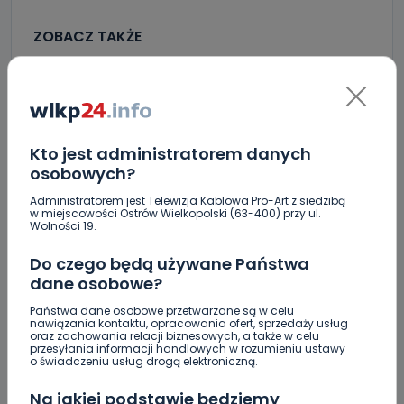
ZOBACZ TAKŻE
0
08.08.2026 15:11
Blisko 30 narodowości w jednej…
Kto jest administratorem danych
osobowych?
1
08.08.2026 12:08
Administratorem jest Telewizja Kablowa Pro-Art z siedzibą
w miejscowości Ostrów Wielkopolski (63-400) przy ul.
Co się stanie z bluszczem…
Wolności 19.
Do czego będą używane Państwa
dane osobowe?
0
08.08.2026 08:55
Państwa dane osobowe przetwarzane są w celu
Upały i burze. Porady dla…
nawiązania kontaktu, opracowania ofert, sprzedaży usług
oraz zachowania relacji biznesowych, a także w celu
przesyłania informacji handlowych w rozumieniu ustawy
o świadczeniu usług drogą elektroniczną.
Raulin, Witkowska, Marciniak, Kowalska. "Odyseja
Na jakiej podstawie będziemy
Antonińska" dzień drugi [FOTO]