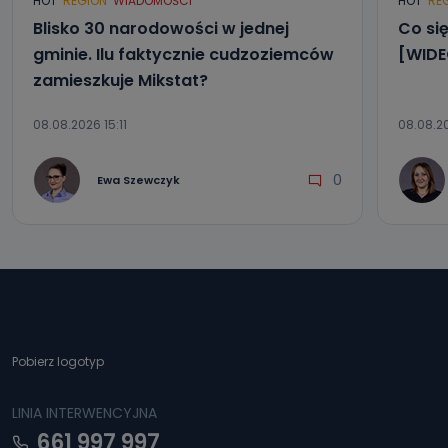
HOT
REGION
WIADOMOŚCI
HOT
RE
Blisko 30 narodowości w jednej
Co się
gminie. Ilu faktycznie cudzoziemców
[WIDE
zamieszkuje Mikstat?
08.08.2026 15:11
08.08.2
0
Ewa Szewczyk
Pobierz logotyp
LINIA INTERWENCYJNA
661 997 997