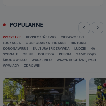
e-mailowo pod adresem: poczta@tvproart.pl
POPULARNE
WSZYSTKIE
BEZPIECZEŃSTWO
CIEKAWOSTKI
EDUKACJA
GOSPODARKA I FINANSE
HISTORIA
KORONAWIRUS
KULTURA I ROZRYWKA
LUDZIE
NA
SYGNALE
OPINIE
POLITYKA
RELIGIA
SAMORZĄD
ŚRODOWISKO
WASZE INFO
WSZYSTKICH ŚWIĘTYCH
WYWIADY
ZDROWIE