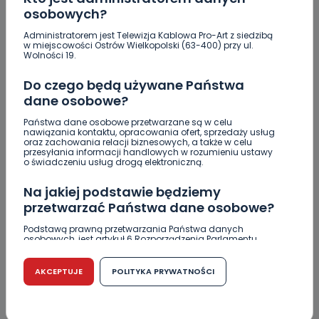
0
07.08.2026 18:41
osobowych?
Nastolatek w szpitalu po
Administratorem jest Telewizja Kablowa Pro-Art z siedzibą
zderzeniu…
w miejscowości Ostrów Wielkopolski (63-400) przy ul.
Wolności 19.
Uważaj na oszustwo! Przychodzą maile z
Do czego będą używane Państwa
fałszywego e-Urzędu Skarbowego
dane osobowe?
Jak wybrać prostownicę do włosów puszących się i
Państwa dane osobowe przetwarzane są w celu
elektryzujących?
nawiązania kontaktu, opracowania ofert, sprzedaży usług
oraz zachowania relacji biznesowych, a także w celu
przesyłania informacji handlowych w rozumieniu ustawy
Jakość wody wróciła (prawie) do normy. Jest
o świadczeniu usług drogą elektroniczną.
komunikat sanepidu
Na jakiej podstawie będziemy
Zatrzymany w Sośniach. Za połamane tablice
przetwarzać Państwa dane osobowe?
Nowe ustalenia w sprawie OZC. Kto spełnił warunki
Podstawą prawną przetwarzania Państwa danych
osobowych, jest artykuł 6 Rozporządzenia Parlamentu
przetargu, a kto próbował wrócić do gry?
Europejskiego i Rady (UE) 2016/679 z dnia 27 kwietnia 2016
r. w sprawie ochrony osób fizycznych w związku z
przetwarzaniem danych osobowych w sprawie
Czy aquapark w Ostrowie powinien powstać?
AKCEPTUJE
POLITYKA PRYWATNOŚCI
swobodnego przepływu takich danych oraz uchylenia
Rozpoczęły się konsultacje
dyrektywy 95/46/WE (RODO).
"Łącznik" w remoncie. Urząd miejski będzie
Czy jest możliwość cofnięcia zgody?