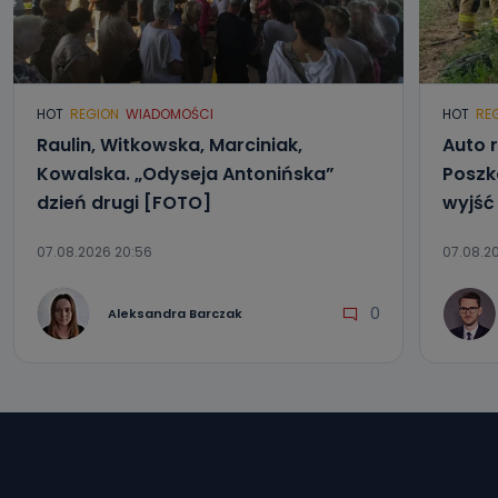
HOT
REGION
WIADOMOŚCI
HOT
RE
Raulin, Witkowska, Marciniak,
Auto r
Kowalska. „Odyseja Antonińska”
Poszk
dzień drugi [FOTO]
wyjść
07.08.2026 20:56
07.08.20
0
Aleksandra Barczak