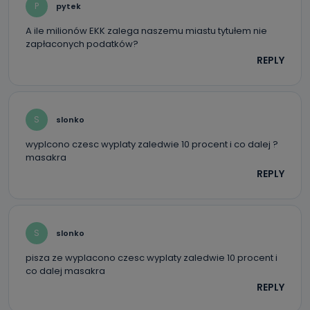
Można to zrobić pod numerem telefonu 62 735-51-05 lub
P
pytek
e-mailowo pod adresem: poczta@tvproart.pl
A ile milionów EKK zalega naszemu miastu tytułem nie
zapłaconych podatków?
REPLY
S
slonko
wyplcono czesc wyplaty zaledwie 10 procent i co dalej ?
masakra
REPLY
S
slonko
pisza ze wyplacono czesc wyplaty zaledwie 10 procent i
co dalej masakra
REPLY