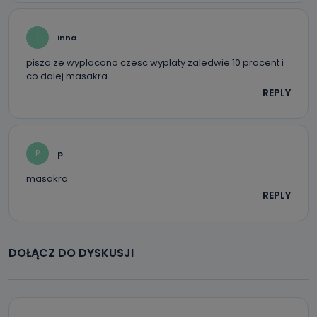
I
inna
pisza ze wyplacono czesc wyplaty zaledwie 10 procent i
co dalej masakra
REPLY
P
p
masakra
REPLY
DOŁĄCZ DO DYSKUSJI