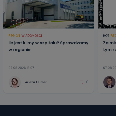
REGION
WIADOMOŚCI
HOT
RE
Ile jest klimy w szpitalu? Sprawdzamy
Za mi
w regionie
tym r
07.08.2026 13:07
07.08.20
0
Arleta Zeidler