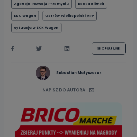
Agencja Rozwoju Przemysłu
Beata Klimek
EKK Wagon
Ostrów Wielkopolski ARP
sytuacja w EKK Wagon
SKOPIUJ LINK
Sebastian Matyszczak
NAPISZ DO AUTORA