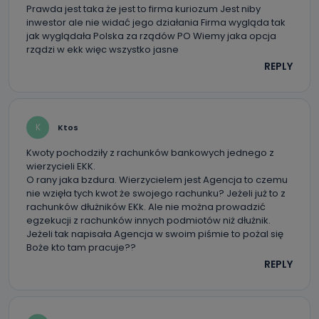
dotyczących Państwa oraz uzyskania ich kopii, a także
Prawda jest taka że jest to firma kuriozum Jest niby
żądania ich sprostowania, usunięcia danych,
inwestor ale nie widać jego działania Firma wygląda tak
ograniczenia ich przetwarzania oraz prawo wniesienia
jak wyglądała Polska za rządów PO Wiemy jaka opcja
sprzeciwu wobec ich przetwarzania.
rządzi w ekk więc wszystko jasne
Do kiedy Państwa dane osobowe będą
REPLY
przechowywane?
Do czasu wycofania zgody lub, jeśli dane będą
przetwarzane na podstawie prawnie uzasadnionego celu
administratora – do momentu wniesienia sprzeciwu.
K
Ktos
Jakie dane osobowe przetwarzamy?
Kwoty pochodziły z rachunków bankowych jednego z
wierzycieli EKK.
Przetwarzane kategorie Państwa danych osobowych to
O rany jaka bzdura. Wierzycielem jest Agencja to czemu
dane, które pochodzą bezpośrednio od Państwa (lub
nie wzięła tych kwot że swojego rachunku? Jeżeli już to z
zostały przekazane w Państwa imieniu) lub dane osobowe,
które zostały zebrane ze źródeł publicznie dostępnych, w
rachunków dłużników EKk. Ale nie można prowadzić
szczególności: imię i nazwisko, adres e-mail, telefon
egzekucji z rachunków innych podmiotów niż dłużnik.
kontaktowy, adres korespondencyjny. Odbiorcą Pastwa
Jeżeli tak napisała Agencja w swoim piśmie to pożal się
danych osobowych są pracownicy i współpracownicy
oraz partnerzy wspomagający administratora w jego
Boże kto tam pracuje??
biznesowej działalności.
REPLY
Jak skontaktować się z inspektorem
danych osobowych?