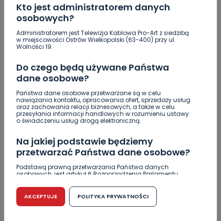
[FOTO]
Kto jest administratorem danych
osobowych?
Jak prawidłowo kosić trawę w czasie letnich
upałów?
Administratorem jest Telewizja Kablowa Pro-Art z siedzibą
w miejscowości Ostrów Wielkopolski (63-400) przy ul.
Wolności 19.
Zderzenie kilku aut na DK25. Duże korki
Do czego będą używane Państwa
Zaginiona nastolatka [AKTUALIZACJA]
dane osobowe?
Miał blisko 3 promile, odmówił składania
Państwa dane osobowe przetwarzane są w celu
wyjaśnień. Nieoficjalnie: to kaliski urzędnik
nawiązania kontaktu, opracowania ofert, sprzedaży usług
oraz zachowania relacji biznesowych, a także w celu
przesyłania informacji handlowych w rozumieniu ustawy
Drugie podejście. Podpisano umowę na
o świadczeniu usług drogą elektroniczną.
dokończenie rewitalizacji parku
Na jakiej podstawie będziemy
Z Krotoszyna do Wrocławia. Krótka ucieczka przed
przetwarzać Państwa dane osobowe?
policją
Podstawą prawną przetwarzania Państwa danych
osobowych, jest artykuł 6 Rozporządzenia Parlamentu
Europejskiego i Rady (UE) 2016/679 z dnia 27 kwietnia 2016
r. w sprawie ochrony osób fizycznych w związku z
przetwarzaniem danych osobowych w sprawie
AKCEPTUJE
POLITYKA PRYWATNOŚCI
swobodnego przepływu takich danych oraz uchylenia
dyrektywy 95/46/WE (RODO).