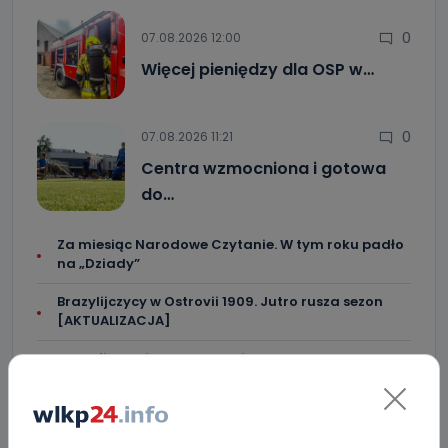
0
07.08.2026 12:00
Więcej pieniędzy dla OSP w…
0
07.08.2026 11:21
Centra wzmocniona i gotowa
do…
Za miesiąc Narodowe Czytanie. W tym roku padło
na „Dziady”
Brazylijczycy w Ostrovii 1909. Jutro rusza sezon
[AKTUALIZACJA]
Crossfit kolejny raz opanuje Krotoszyn.
Startujemy w piątek! [WIDEO]
"Niezwykli ludzie, niezwykłe podróże, niezwykłe
historie!”. Odyseja Antonińska - dzień pierwszy