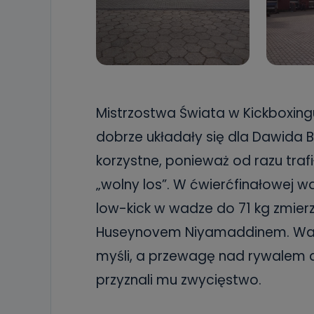
Mistrzostwa Świata w Kickboxing
dobrze układały się dla Dawida 
korzystne, ponieważ od razu trafi
„wolny los”. W ćwierćfinałowej wa
low-kick w wadze do 71 kg zmierz
Huseynovem Niyamaddinem. Walk
myśli, a przewagę nad rywalem do
przyznali mu zwycięstwo.