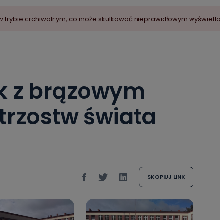
ny w trybie archiwalnym, co może skutkować nieprawidłowym wyświetl
k z brązowym
rzostw świata
SKOPIUJ LINK