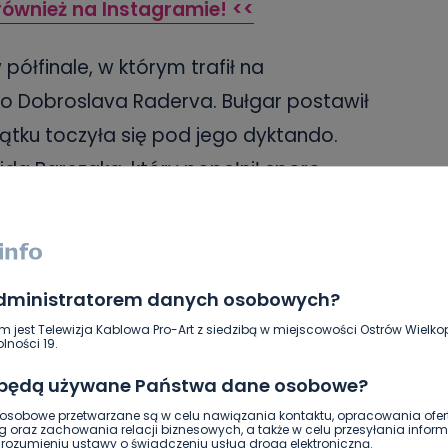
również na Instagramie! <<
półfinale, w którym trafił na
 Dobroslava Raderva. Bułgar postawił
ątku toczyła się pod jego dyktando.
ida Barczaka, który popełnił sporo
ływ na porażkę i możliwość walki co
kilka miesięcy temu Dawid wraz z
administratorem danych osobowych?
li walkę o złoto. Z trzeciego miejsca są
m jest Telewizja Kablowa Pro-Art z siedzibą w miejscowości Ostrów Wielkop
lności 19.
dal to ogromny sukces dla nas. Choć
 będą używane Państwa dane osobowe?
onieważ Dawid na arenie krajowej nie
sobowe przetwarzane są w celu nawiązania kontaktu, opracowania ofert
jedynku, dominując w kategorii do 71 kg
g oraz zachowania relacji biznesowych, a także w celu przesyłania inform
ozumieniu ustawy o świadczeniu usług drogą elektroniczną.