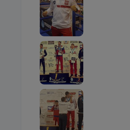
19 dostępu do 
ich sprostowan
sprzeciwu wobe
Do kiedy
Do czasu wycof
uzasadnionego
Jakie da
Przetwarzane 
Państwa (lub z
źródeł publiczn
adres korespo
oraz partnerzy
Jak skont
Można to zrob
poczta@tvproar