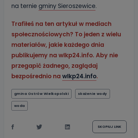
na ternie
gminy Sieroszewice
.
Trafiłeś na ten artykuł w mediach
społecznościowych? To jeden z wielu
materiałów, jakie każdego dnia
publikujemy na wlkp24.info. Aby nie
przegapić żadnego, zaglądaj
bezpośrednio na
wlkp24.info
.
gmina Ostrów Wielkopolski
skażenie wody
woda
SKOPIUJ LINK