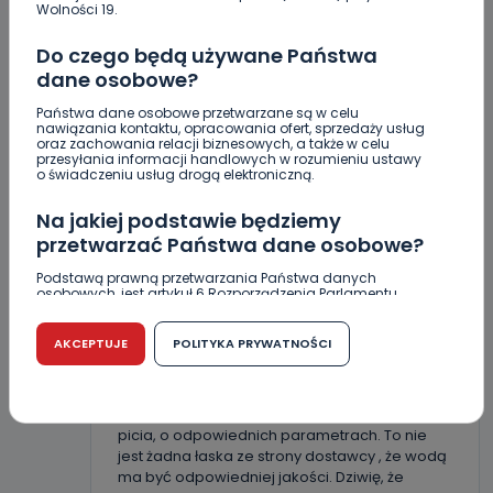
Wolności 19.
REPLY
Do czego będą używane Państwa
dane osobowe?
M2
mieszkaniec 2
Państwa dane osobowe przetwarzane są w celu
nawiązania kontaktu, opracowania ofert, sprzedaży usług
oraz zachowania relacji biznesowych, a także w celu
Ciesz się Pan że masz dostęp do wody i innej
przesyłania informacji handlowych w rozumieniu ustawy
infrastruktury, inaczej wodę ze studni byś
o świadczeniu usług drogą elektroniczną.
musiał pobierać, albo z rzeki.
Na jakiej podstawie będziemy
REPLY
przetwarzać Państwa dane osobowe?
Podstawą prawną przetwarzania Państwa danych
osobowych, jest artykuł 6 Rozporządzenia Parlamentu
Europejskiego i Rady (UE) 2016/679 z dnia 27 kwietnia 2016
M3
Mieszkaniec 3
r. w sprawie ochrony osób fizycznych w związku z
przetwarzaniem danych osobowych w sprawie
AKCEPTUJE
POLITYKA PRYWATNOŚCI
Do mieszkańca 2:
swobodnego przepływu takich danych oraz uchylenia
dyrektywy 95/46/WE (RODO).
Pań wychował się pod zaborami, lub jako
niewolnik. Za wodę się płaci, I dostawca ma
Czy jest możliwość cofnięcia zgody?
święty obowiązek dostarczyć wodę zdatną do
picia, o odpowiednich parametrach. To nie
Podanie danych osobowych jest dobrowolne, nie jest
jest żadna łaska ze strony dostawcy , że wodą
wymogiem ustawowym lub umownym oraz nie stanowi
ma być odpowiedniej jakości. Dziwię, że
warunku zawarcia umowy. Cofnięcie zgody jest możliwe