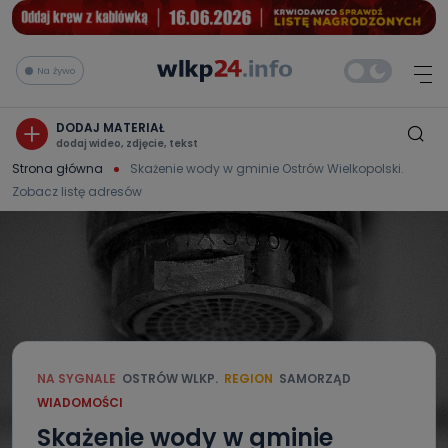
Na żywo
DODAJ MATERIAŁ
dodaj wideo, zdjęcie, tekst
Strona główna
Skażenie wody w gminie Ostrów Wielkopolski.
Zobacz listę adresów
NA SYGNALE
OSTRÓW WLKP.
REGION
SAMORZĄD
WIADOMOŚCI
Skażenie wody w gminie