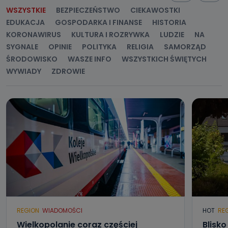
WSZYSTKIE
BEZPIECZEŃSTWO
CIEKAWOSTKI
EDUKACJA
GOSPODARKA I FINANSE
HISTORIA
KORONAWIRUS
KULTURA I ROZRYWKA
LUDZIE
NA
SYGNALE
OPINIE
POLITYKA
RELIGIA
SAMORZĄD
ŚRODOWISKO
WASZE INFO
WSZYSTKICH ŚWIĘTYCH
WYWIADY
ZDROWIE
REGION
WIADOMOŚCI
HOT
RE
Wielkopolanie coraz częściej
Blisk