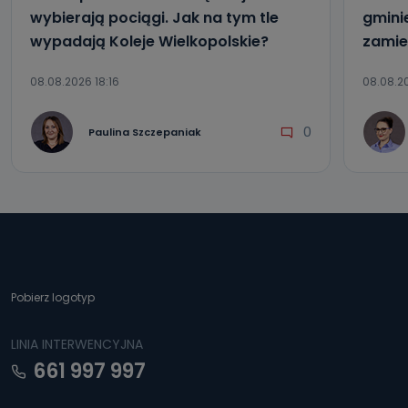
wybierają pociągi. Jak na tym tle
gmini
wypadają Koleje Wielkopolskie?
zamie
08.08.2026 18:16
08.08.20
0
Paulina Szczepaniak
Pobierz logotyp
LINIA INTERWENCYJNA
661 997 997