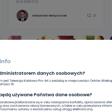
01.12.2025 17:12
0
Sebastian Matyszczak
administratorem danych osobowych?
m jest Telewizja Kablowa Pro-Art z siedzibą w miejscowości Ostrów Wielkop
lności 19.
 będą używane Państwa dane osobowe?
HOT
SPORT
Paweł Szkudlarek wicemistrzem
sobowe przetwarzane są w celu nawiązania kontaktu, opracowania ofert
g oraz zachowania relacji biznesowych, a także w celu przesyłania inform
świata
ozumieniu ustawy o świadczeniu usług drogą elektroniczną.