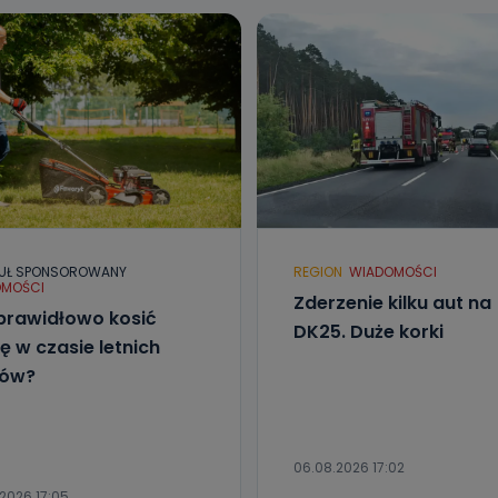
UŁ SPONSOROWANY
REGION
WIADOMOŚCI
MOŚCI
Zderzenie kilku aut na
prawidłowo kosić
DK25. Duże korki
ę w czasie letnich
łów?
06.08.2026 17:02
2026 17:05