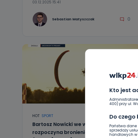
03.12.2025 15:41
0
Sebastian Matyszczak
Kto jest 
Administratore
400) przy ul. Wo
Do czego
HOT
SPORT
Bartosz Nowicki we wtorek
Państwa dane o
sprzedaży usłu
rozpoczyna bronienie tytułu Mistrza
handlowych w r