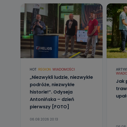
HOT
REGION
WIADOMOŚCI
ARTYK
WIADO
„Niezwykli ludzie, niezwykłe
Jak 
podróże, niezwykłe
traw
historie!”. Odyseja
upa
Antonińska – dzień
pierwszy [FOTO]
06.08.2026 20:13
06.08.