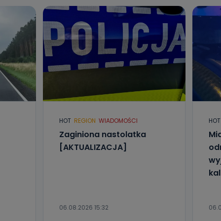
HOT
REGION
WIADOMOŚCI
HOT
Zaginiona nastolatka
Mia
[AKTUALIZACJA]
od
wyj
kal
06.08.2026 15:32
06.0