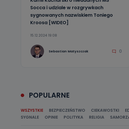
Kamil Kucharski o nieudanych MŚ
19 dostępu do 
ich sprostowan
Socca i udziale w rozgrywkach
sprzeciwu wobe
sygnowanych nazwiskiem Toniego
Do kiedy
Kroosa [WIDEO]
Do czasu wycof
uzasadnionego
15.12.2024 19:08
Jakie da
0
Sebastian Matyszczak
Przetwarzane 
Państwa (lub z
źródeł publiczn
adres korespo
oraz partnerzy
Jak skont
Można to zrob
POPULARNE
poczta@tvproar
WSZYSTKIE
BEZPIECZEŃSTWO
CIEKAWOSTKI
E
SYGNALE
OPINIE
POLITYKA
RELIGIA
SAMORZ