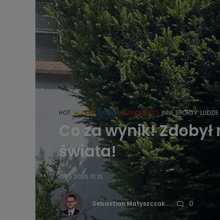
HOT
REGION
SPORT
WIADOMOŚCI
INNE SPORTY
LUDZIE
Co za wynik! Zdobył 
świata!
11.05.2026 10:13
0
Sebastian Matyszczak