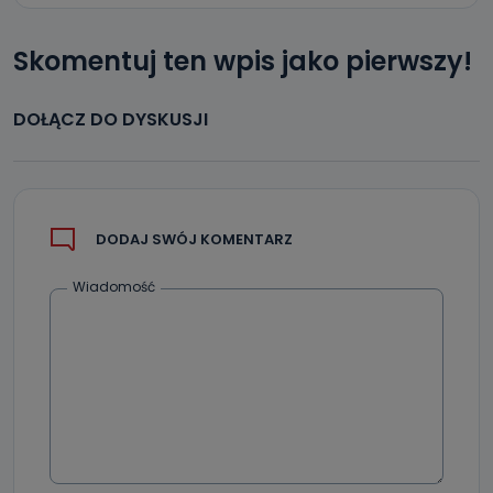
biznesowej działalności.
Skomentuj ten wpis jako pierwszy!
Jak skontaktować się z inspektorem
danych osobowych?
Można to zrobić pod numerem telefonu 62 735-51-05 lub
DOŁĄCZ DO DYSKUSJI
e-mailowo pod adresem: poczta@tvproart.pl
DODAJ SWÓJ KOMENTARZ
Wiadomość