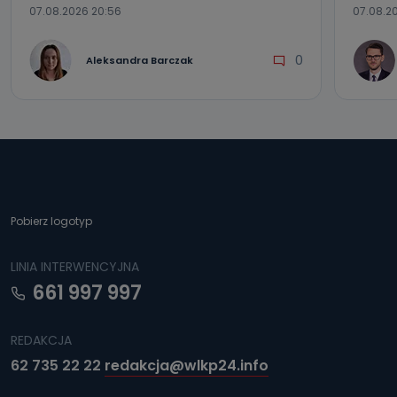
07.08.2026 20:56
07.08.20
0
Aleksandra Barczak
Pobierz logotyp
LINIA INTERWENCYJNA
661 997 997
REDAKCJA
62 735 22 22
redakcja@wlkp24.info