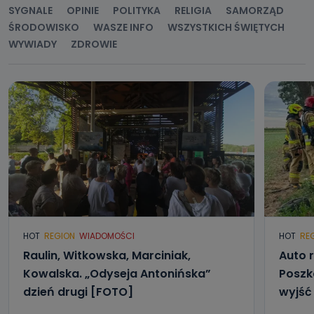
SYGNALE
OPINIE
POLITYKA
RELIGIA
SAMORZĄD
ŚRODOWISKO
WASZE INFO
WSZYSTKICH ŚWIĘTYCH
WYWIADY
ZDROWIE
HOT
REGION
WIADOMOŚCI
HOT
RE
Raulin, Witkowska, Marciniak,
Auto r
Kowalska. „Odyseja Antonińska”
Poszk
dzień drugi [FOTO]
wyjść