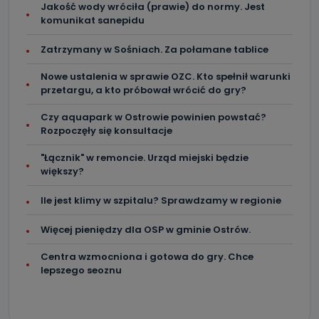
Co mogą Państwo zrobić z
Jakość wody wróciła (prawie) do normy. Jest
przekazanymi nam danymi?
komunikat sanepidu
Po wyrażeniu zgody na przetwarzanie danych osobowych,
mają Państwo prawo do żądania od Telewizji Kablowa
Zatrzymany w Sośniach. Za połamane tablice
Pro-Art z siedzibą w miejscowości Ostrów Wielkopolski (63-
400) przy ul. Wolności 19 dostępu do danych osobowych
Nowe ustalenia w sprawie OZC. Kto spełnił warunki
dotyczących Państwa oraz uzyskania ich kopii, a także
żądania ich sprostowania, usunięcia danych,
przetargu, a kto próbował wrócić do gry?
ograniczenia ich przetwarzania oraz prawo wniesienia
sprzeciwu wobec ich przetwarzania.
Czy aquapark w Ostrowie powinien powstać?
Rozpoczęły się konsultacje
Do kiedy Państwa dane osobowe będą
przechowywane?
"Łącznik" w remoncie. Urząd miejski będzie
większy?
Do czasu wycofania zgody lub, jeśli dane będą
przetwarzane na podstawie prawnie uzasadnionego celu
administratora – do momentu wniesienia sprzeciwu.
Ile jest klimy w szpitalu? Sprawdzamy w regionie
Jakie dane osobowe przetwarzamy?
Więcej pieniędzy dla OSP w gminie Ostrów.
Przetwarzane kategorie Państwa danych osobowych to
Centra wzmocniona i gotowa do gry. Chce
dane, które pochodzą bezpośrednio od Państwa (lub
zostały przekazane w Państwa imieniu) lub dane osobowe,
lepszego seoznu
które zostały zebrane ze źródeł publicznie dostępnych, w
szczególności: imię i nazwisko, adres e-mail, telefon
kontaktowy, adres korespondencyjny. Odbiorcą Pastwa
danych osobowych są pracownicy i współpracownicy
oraz partnerzy wspomagający administratora w jego