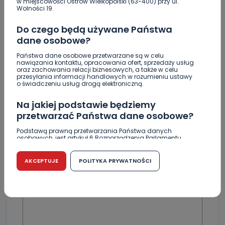
w miejscowości Ostrów Wielkopolski (63-400) przy ul.
Czy aquapark w Ostrowie powinien powstać?
Wolności 19.
Rozpoczęły się konsultacje
Do czego będą używane Państwa
dane osobowe?
Państwa dane osobowe przetwarzane są w celu
nawiązania kontaktu, opracowania ofert, sprzedaży usług
oraz zachowania relacji biznesowych, a także w celu
Skomentuj ten wpis jako pierwszy!
przesyłania informacji handlowych w rozumieniu ustawy
o świadczeniu usług drogą elektroniczną.
DOŁĄCZ DO DYSKUSJI
Na jakiej podstawie będziemy
przetwarzać Państwa dane osobowe?
Podstawą prawną przetwarzania Państwa danych
osobowych, jest artykuł 6 Rozporządzenia Parlamentu
Europejskiego i Rady (UE) 2016/679 z dnia 27 kwietnia 2016
r. w sprawie ochrony osób fizycznych w związku z
DODAJ SWÓJ KOMENTARZ
przetwarzaniem danych osobowych w sprawie
AKCEPTUJE
POLITYKA PRYWATNOŚCI
swobodnego przepływu takich danych oraz uchylenia
dyrektywy 95/46/WE (RODO).
Wiadomość
Czy jest możliwość cofnięcia zgody?
Podanie danych osobowych jest dobrowolne, nie jest
wymogiem ustawowym lub umownym oraz nie stanowi
warunku zawarcia umowy. Cofnięcie zgody jest możliwe