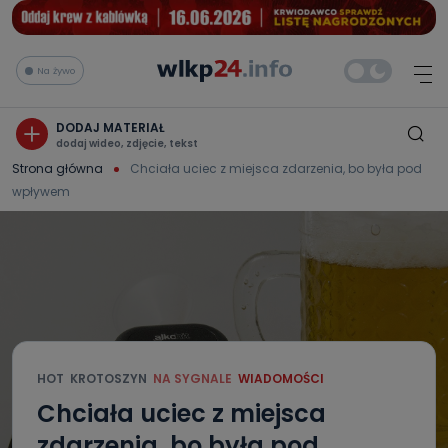
Na żywo
DODAJ MATERIAŁ
dodaj wideo, zdjęcie, tekst
Strona główna
Chciała uciec z miejsca zdarzenia, bo była pod
wpływem
HOT
KROTOSZYN
NA SYGNALE
WIADOMOŚCI
Chciała uciec z miejsca
zdarzenia, bo była pod