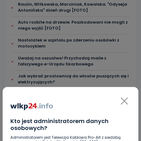
Raulin, Witkowska, Marciniak, Kowalska. "Odyseja
Antonińska" dzień drugi [FOTO]
Auto rozbite na drzewie. Poszkodowani nie mogli z
niego wyjść [FOTO]
Nastolatek w szpitalu po zderzeniu osobówki z
motocyklem
Uważaj na oszustwo! Przychodzą maile z
fałszywego e-Urzędu Skarbowego
Jak wybrać prostownicę do włosów puszących się i
elektryzujących?
Jakość wody wróciła (prawie) do normy. Jest
komunikat sanepidu
Zatrzymany w Sośniach. Za połamane tablice
Kto jest administratorem danych
Nowe ustalenia w sprawie OZC. Kto spełnił warunki
osobowych?
przetargu, a kto próbował wrócić do gry?
Administratorem jest Telewizja Kablowa Pro-Art z siedzibą