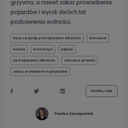
grzywna, a nawet zakaz prowadzenia
pojazdów i wyrok dwóch lat
pozbawienia wolności.
kara za jazdę pod wplywem alkoholu
kierowca
kolizja
Krotoszyn
pijana
pod wpływem alkoholu
zabranie prawka
zakaz prowadzenia pojazdów
SKOPIUJ LINK
Paulina Szczepaniak