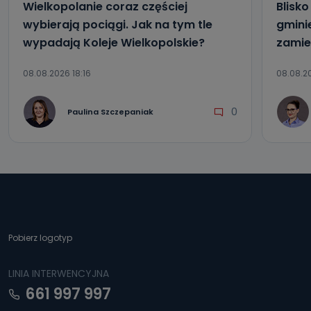
Wielkopolanie coraz częściej
Blisk
wybierają pociągi. Jak na tym tle
gmini
wypadają Koleje Wielkopolskie?
zamie
08.08.2026 18:16
08.08.20
0
Paulina Szczepaniak
Pobierz logotyp
LINIA INTERWENCYJNA
661 997 997