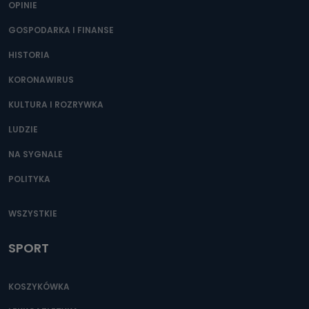
OPINIE
Przetwarzane kategorie Państwa danych osobowych to
dane, które pochodzą bezpośrednio od Państwa (lub
zostały przekazane w Państwa imieniu) lub dane osobowe,
GOSPODARKA I FINANSE
które zostały zebrane ze źródeł publicznie dostępnych, w
szczególności: imię i nazwisko, adres e-mail, telefon
HISTORIA
kontaktowy, adres korespondencyjny. Odbiorcą Pastwa
danych osobowych są pracownicy i współpracownicy
oraz partnerzy wspomagający administratora w jego
KORONAWIRUS
biznesowej działalności.
KULTURA I ROZRYWKA
Jak skontaktować się z inspektorem
danych osobowych?
LUDZIE
Można to zrobić pod numerem telefonu 62 735-51-05 lub
NA SYGNALE
e-mailowo pod adresem: poczta@tvproart.pl
POLITYKA
WSZYSTKIE
SPORT
KOSZYKÓWKA