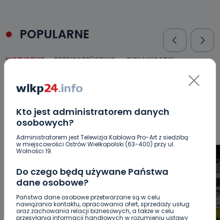
POPULARNE
WSZYSTKIE
BEZPIECZEŃSTWO
CIEKAWOSTKI
EDUKACJA
GOSPODARKA I FINANSE
HISTORIA
KORONAWIRUS
KULTURA I ROZRYWKA
LUDZIE
NA
SYGNALE
OPINIE
POLITYKA
RELIGIA
SAMORZĄD
ŚRODOWISKO
WASZE INFO
WSZYSTKICH ŚWIĘTYCH
Kto jest administratorem danych
WYWIADY
ZDROWIE
osobowych?
Administratorem jest Telewizja Kablowa Pro-Art z siedzibą
w miejscowości Ostrów Wielkopolski (63-400) przy ul.
Wolności 19.
Do czego będą używane Państwa
dane osobowe?
Państwa dane osobowe przetwarzane są w celu
nawiązania kontaktu, opracowania ofert, sprzedaży usług
oraz zachowania relacji biznesowych, a także w celu
przesyłania informacji handlowych w rozumieniu ustawy