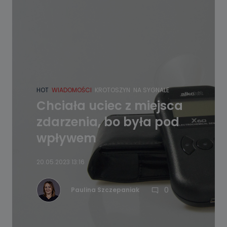
HOT
WIADOMOŚCI
KROTOSZYN
NA SYGNALE
Chciała uciec z miejsca
zdarzenia, bo była pod
wpływem
20.05.2023 13:16
0
Paulina Szczepaniak