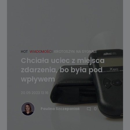
HOT
WIADOMOŚCI
KROTOSZYN
NA SYGNALE
Chciała uciec z miejsca
zdarzenia, bo była pod
wpływem
20.05.2023 13:16
0
Paulina Szczepaniak