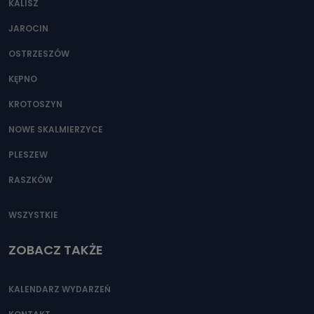
KALISZ
Można to zrobić pod numerem telefonu 62 735-51-05 lub
e-mailowo pod adresem: poczta@tvproart.pl
JAROCIN
OSTRZESZÓW
KĘPNO
KROTOSZYN
NOWE SKALMIERZYCE
PLESZEW
RASZKÓW
WSZYSTKIE
ZOBACZ TAKŻE
KALENDARZ WYDARZEŃ