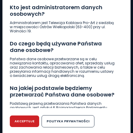
Kto jest administratorem danych
osobowych?
Pobierz logotyp
Administratorem jest Telewizja Kablowa Pro-Art z siedzibą
w miejscowości Ostrów Wielkopolski (63-400) przy ul.
Wolności 19.
LINIA INTERWENCYJNA
Do czego będą używane Państwa
661 997 997
dane osobowe?
Państwa dane osobowe przetwarzane są w celu
REDAKCJA
nawiązania kontaktu, opracowania ofert, sprzedaży usług
oraz zachowania relacji biznesowych, a także w celu
62 735 22 22
redakcja@wlkp24.info
przesyłania informacji handlowych w rozumieniu ustawy
o świadczeniu usług drogą elektroniczną.
DZIAŁ REKLAMY
Na jakiej podstawie będziemy
62 735 01 85
reklama@wlkp24.info
przetwarzać Państwa dane osobowe?
Podstawą prawną przetwarzania Państwa danych
osobowych, jest artykuł 6 Rozporządzenia Parlamentu
WIADOMOŚCI
Europejskiego i Rady (UE) 2016/679 z dnia 27 kwietnia 2016
r. w sprawie ochrony osób fizycznych w związku z
przetwarzaniem danych osobowych w sprawie
AKCEPTUJE
POLITYKA PRYWATNOŚCI
swobodnego przepływu takich danych oraz uchylenia
CIEKAWOSTKI
dyrektywy 95/46/WE (RODO).