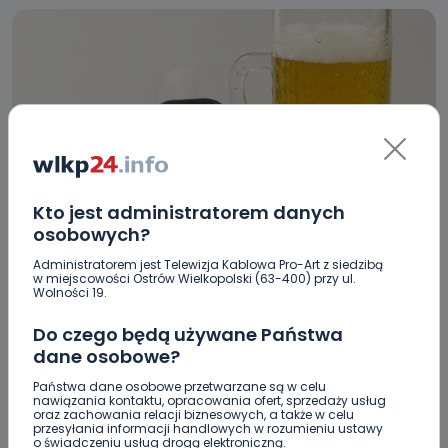
Kto jest administratorem danych
HOT
WIADOMOŚCI
osobowych?
Chciała uciec z miejsca zdarzenia, bo była
Administratorem jest Telewizja Kablowa Pro-Art z siedzibą
w miejscowości Ostrów Wielkopolski (63-400) przy ul.
pod wpływem
Wolności 19.
20.05.2023 13:16
Do czego będą używane Państwa
dane osobowe?
0
Paulina Szczepaniak
Państwa dane osobowe przetwarzane są w celu
nawiązania kontaktu, opracowania ofert, sprzedaży usług
oraz zachowania relacji biznesowych, a także w celu
przesyłania informacji handlowych w rozumieniu ustawy
o świadczeniu usług drogą elektroniczną.