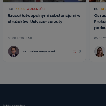
HOT
REGION
WIADOMOŚCI
HOT
RE
Rzucał łatwopalnymi substancjami w
Oszus
strażaków. Usłyszał zarzuty
Proku
podsu
05.08.2026 18:58
05.08.2
0
Sebastian Matyszczak
Pobierz logotyp