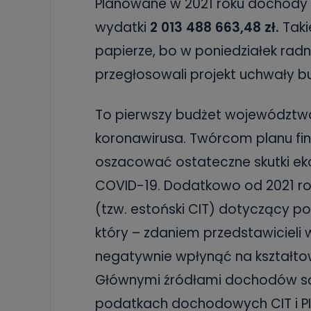
Planowane w 2021 roku dochody
wydatki
2 013 488 663,48 zł.
Taki
papierze, bo w poniedziałek radn
przegłosowali projekt uchwały b
To pierwszy budżet województ
koronawirusa. Twórcom planu f
oszacować ostateczne skutki ek
COVID-19. Dodatkowo od 2021 r
(tzw. estoński CIT) dotyczący
który – zdaniem przedstawicieli
negatywnie wpłynąć na kształto
Głównymi źródłami dochodów są
podatkach dochodowych CIT i PIT