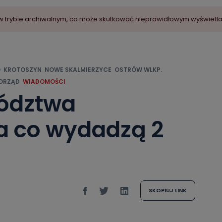
ny w trybie archiwalnym, co może skutkować nieprawidłowym wyświetl
O
KROTOSZYN
NOWE SKALMIERZYCE
OSTRÓW WLKP.
ORZĄD
WIADOMOŚCI
ództwa
a co wydadzą 2
SKOPIUJ LINK