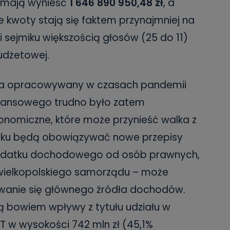
 mają wynieść
1 646 890 950,48 zł
, a
e kwoty stają się faktem przynajmniej na
i sejmiku większością głosów (25 do 11)
udżetowej.
wa opracowywany w czasach pandemii
inansowego trudno było zatem
onomiczne, które może przynieść walka z
oku będą obowiązywać nowe przepisy
 podatku dochodowego od osób prawnych,
 wielkopolskiego samorządu – może
wanie się głównego źródła dochodów.
 bowiem wpływy z tytułu udziału w
 w wysokości 742 mln zł (45,1%