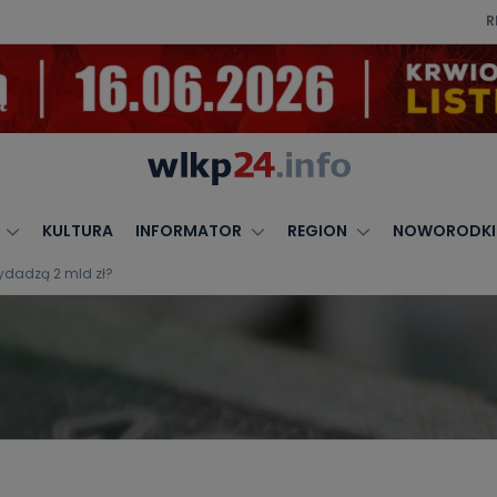
R
KULTURA
INFORMATOR
REGION
NOWORODKI
ydadzą 2 mld zł?