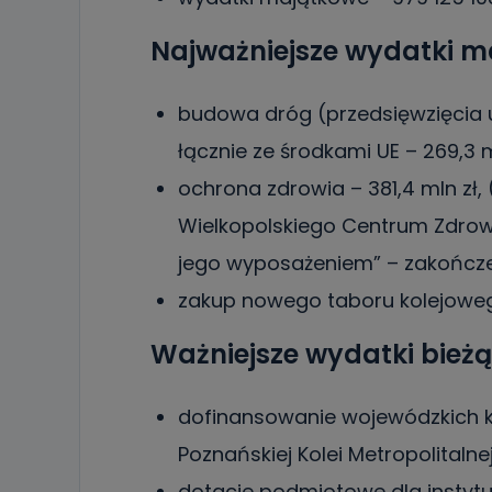
19 dostępu do 
ich sprostowan
Najważniejsze wydatki m
sprzeciwu wobe
Do kiedy
budowa dróg (przedsięwzięcia u
Do czasu wycof
uzasadnionego
łącznie ze środkami UE – 269,3 m
Jakie da
ochrona zdrowia – 381,4 mln zł
Przetwarzane 
Wielkopolskiego Centrum Zdrowi
Państwa (lub z
źródeł publiczn
jego wyposażeniem” – zakończen
adres korespo
oraz partnerzy
zakup nowego taboru kolejowego
Jak skont
Ważniejsze wydatki bież
Można to zrob
poczta@tvproar
dofinansowanie wojewódzkich k
Poznańskiej Kolei Metropolitalnej 
dotacje podmiotowe dla instytucji