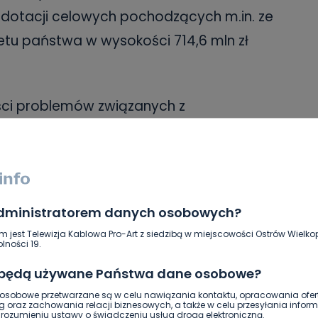
dotacji celowych pochodzących m.in. ze
żetu państwa w wysokości 714,6 mln zł
ęści problemów związanych z
h miesięcy, radni uchwalili w budżecie
 będzie zależne od rozwoju sytuacji
 bardziej elastyczne zarządzanie
h okoliczności i utrzymującej się
administratorem danych osobowych?
otowane jest na realizację różnych
m jest Telewizja Kablowa Pro-Art z siedzibą w miejscowości Ostrów Wielkop
lności 19.
Woźniak.
 będą używane Państwa dane osobowe?
pić się w 2021 roku na realizacji
sobowe przetwarzane są w celu nawiązania kontaktu, opracowania ofert
g oraz zachowania relacji biznesowych, a także w celu przesyłania inform
w inwestycyjnych szczególnie
ozumieniu ustawy o świadczeniu usług drogą elektroniczną.