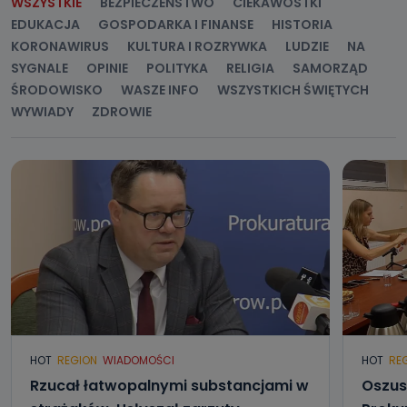
WSZYSTKIE
BEZPIECZEŃSTWO
CIEKAWOSTKI
EDUKACJA
GOSPODARKA I FINANSE
HISTORIA
KORONAWIRUS
KULTURA I ROZRYWKA
LUDZIE
NA
SYGNALE
OPINIE
POLITYKA
RELIGIA
SAMORZĄD
ŚRODOWISKO
WASZE INFO
WSZYSTKICH ŚWIĘTYCH
WYWIADY
ZDROWIE
HOT
REGION
WIADOMOŚCI
HOT
RE
Rzucał łatwopalnymi substancjami w
Oszus