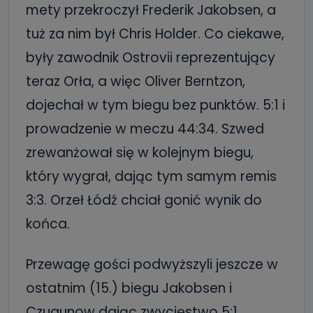
mety przekroczył Frederik Jakobsen, a
tuż za nim był Chris Holder. Co ciekawe,
były zawodnik Ostrovii reprezentujący
teraz Orła, a więc Oliver Berntzon,
dojechał w tym biegu bez punktów. 5:1 i
prowadzenie w meczu 44:34. Szwed
zrewanżował się w kolejnym biegu,
który wygrał, dając tym samym remis
3:3. Orzeł Łódź chciał gonić wynik do
końca.
Przewagę gości podwyższyli jeszcze w
ostatnim (15.) biegu Jakobsen i
Czugunow dając zwycięstwo 5:1.