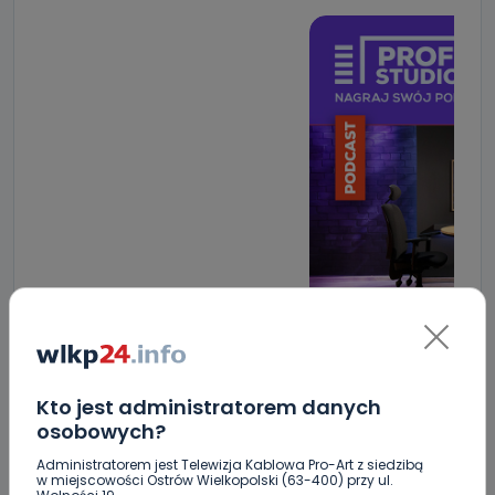
Kto jest administratorem danych
osobowych?
Administratorem jest Telewizja Kablowa Pro-Art z siedzibą
ZOBACZ TAKŻE
w miejscowości Ostrów Wielkopolski (63-400) przy ul.