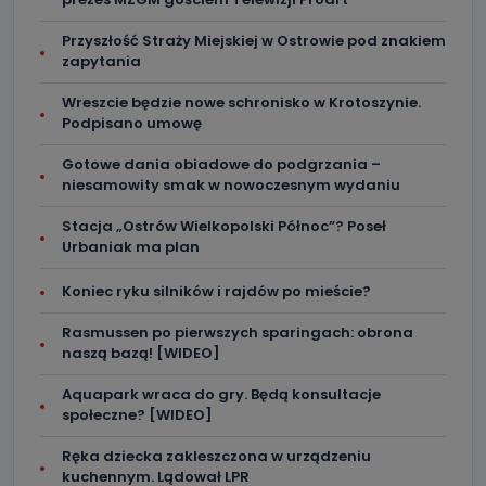
negatywnymi konsekwencjami. Cofnięcia zgody można
dokonać w dowolny, wybrany sposób (e-mail, poczta
tradycyjna) tak, aby dotarła do wiadomości Telewizji
Przyszłość Straży Miejskiej w Ostrowie pod znakiem
Kablowej Pro-Art z siedzibą w miejscowości Ostrów
zapytania
Wielkopolski (63-400) przy ul. Wolności 19.
Wreszcie będzie nowe schronisko w Krotoszynie.
Kiedy i komu możemy przekazać
Podpisano umowę
Państwa dane?
Gotowe dania obiadowe do podgrzania –
Telewizja Kablowa Pro-Art z siedzibą w miejscowości
niesamowity smak w nowoczesnym wydaniu
Ostrów Wielkopolski (63-400) przy ul. Wolności 19 nie
przekazuje Państwa danych osobowych podmiotom
trzecim, jak również nie są one wykorzystywane w
Stacja „Ostrów Wielkopolski Północ”? Poseł
procesach zautomatyzowanego profilowania.
Urbaniak ma plan
Co mogą Państwo zrobić z
Koniec ryku silników i rajdów po mieście?
przekazanymi nam danymi?
Rasmussen po pierwszych sparingach: obrona
Po wyrażeniu zgody na przetwarzanie danych osobowych,
mają Państwo prawo do żądania od Telewizji Kablowa
naszą bazą! [WIDEO]
Pro-Art z siedzibą w miejscowości Ostrów Wielkopolski (63-
400) przy ul. Wolności 19 dostępu do danych osobowych
Aquapark wraca do gry. Będą konsultacje
dotyczących Państwa oraz uzyskania ich kopii, a także
żądania ich sprostowania, usunięcia danych,
społeczne? [WIDEO]
ograniczenia ich przetwarzania oraz prawo wniesienia
sprzeciwu wobec ich przetwarzania.
Ręka dziecka zakleszczona w urządzeniu
kuchennym. Lądował LPR