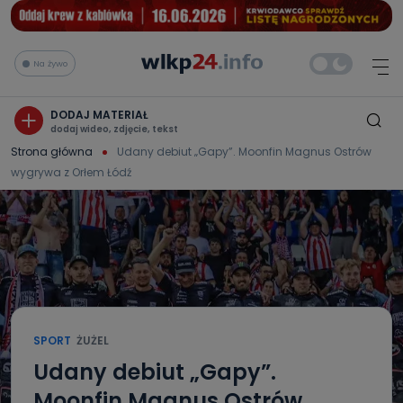
Na żywo
DODAJ MATERIAŁ
dodaj wideo, zdjęcie, tekst
Strona główna
Udany debiut „Gapy”. Moonfin Magnus Ostrów
wygrywa z Orłem Łódź
SPORT
ŻUŻEL
Udany debiut „Gapy”.
Moonfin Magnus Ostrów