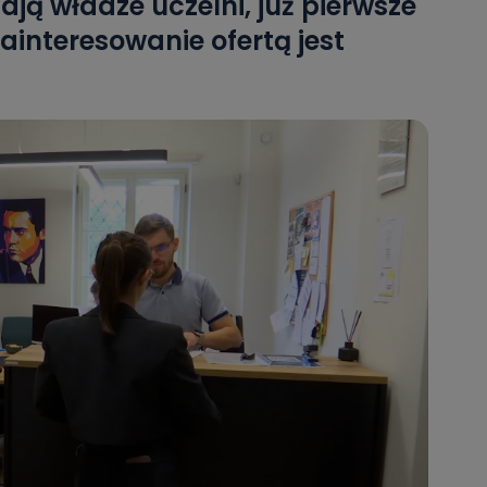
ją władze uczelni, już pierwsze
ainteresowanie ofertą jest