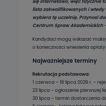
się internetowo, więc fizycznie 
19 dostępu do 
ich sprostowan
lista zakwalifikowanych i wtedy
sprzeciwu wobe
wybiera tę uczelnię. Przynosi 
Do kiedy
Centrum Spraw Akademickich
Do czasu wycof
uzasadnionego
Kandydaci mogą wskazać maksyma
Jakie da
o konieczności wniesienia opłaty 
Przetwarzane 
Państwa (lub z
źródeł publiczn
adres korespo
Najważniejsze terminy
oraz partnerzy
Jak skont
Rekrutacja podstawowa:
Można to zrob
poczta@tvproar
1 czerwca – 16 lipca 2026 r. – re
23 lipca – ogłoszenie pierwszej l
30 lipca – termin dostarczenia 