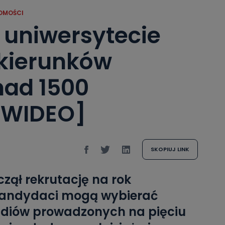
OMOŚCI
 uniwersytecie
 kierunków
nad 1500
[WIDEO]
SKOPIUJ LINK
czął rekrutację na rok
Kandydaci mogą wybierać
udiów prowadzonych na pięciu