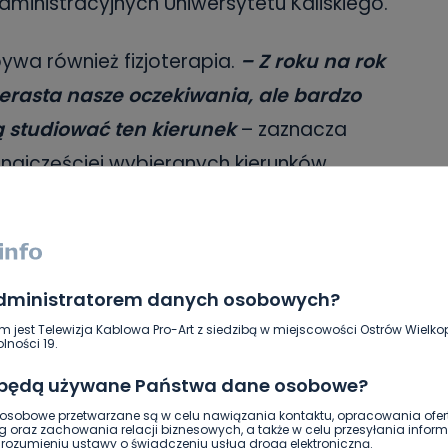
administracyjnych Uniwersytetu Kaliskiego.
wa również fizjoterapia.
– Z roku na rok
zerasta nasze oczekiwania, ale bardzo
cą studiować ten kierunek
– zaznacza
 najczęściej wybieranych kierunków
 pielęgniarstwo i położnictwo. Dużym
eż kierunki społeczne, takie jak logistyka,
. Z kolei na Wydziale Politechnicznym od
a.
administratorem danych osobowych?
m jest Telewizja Kablowa Pro-Art z siedzibą w miejscowości Ostrów Wielkop
lności 19.
brać?
 będą używane Państwa dane osobowe?
pierwszego stopnia oraz jednolite studia
sobowe przetwarzane są w celu nawiązania kontaktu, opracowania ofert
g oraz zachowania relacji biznesowych, a także w celu przesyłania inform
 spośród kierunków: kierunek lekarski,
ozumieniu ustawy o świadczeniu usług drogą elektroniczną.