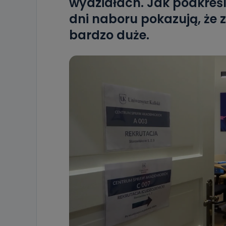
wydziałach. Jak podkreśla
dni naboru pokazują, że z
bardzo duże.