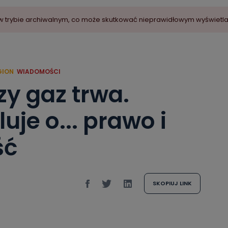
ny w trybie archiwalnym, co może skutkować nieprawidłowym wyświetl
GION
WIADOMOŚCI
zy gaz trwa.
uje o... prawo i
ść
SKOPIUJ LINK