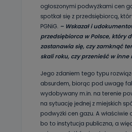
19 dostępu do 
ogłoszonymi podwyżkami cen gaz
ich sprostowan
sprzeciwu wobe
spotkał się z przedsiębiorcą, kt
Do kiedy
PGNiG.
– Wskazał i udokumentowa
Do czasu wycof
przedsiębiorca w Polsce, który do
uzasadnionego
zastanawia się, czy zamknąć ten
Jakie da
skali roku, czy przenieść w inne
Przetwarzane 
Państwa (lub z
źródeł publiczn
adres korespo
Jego zdaniem tego typu rozwiązan
oraz partnerzy
absurdem, biorąc pod uwagę fakt
Jak skont
wydobywany m.in. na terenie pow
Można to zrob
poczta@tvproar
na sytuację jednej z miejskich sp
podwyżki cen gazu. A właściwie 
bo to instytucja publiczna, a w