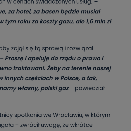
ych w cenach świadczonych usług.
–
we, za hotel, za basen będzie musiał
 w tym roku za koszty gazu, ale 1,5 mln zł
by zajął się tą sprawą i rozwiązał
– Proszę i apeluję do rządu o prawo i
wno traktowani. Żeby na terenie naszej
w innych częściach w Polsce, a tak,
j mamy własny, polski gaz
– powiedział
tnicy spotkania we Wrocławiu, w którym
rugała – zwrócił uwagę, że wkrótce