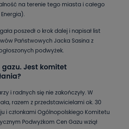
lność na terenie tego miasta i całego
 Energia).
ała poszedł o krok dalej i napisał list
ktywów Państwowych Jacka Sasina z
 ogłoszonych podwyżek.
gazu. Jest komitet
łania?
zy i radnych się nie zakończyły. W
ała, razem z przedstawicielami ok. 30
u i członkami Ogólnopolskiego Komitetu
stycznym Podwyżkom Cen Gazu wziął