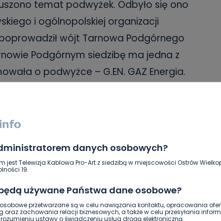
oruszono temat podwyżek. Odbyło się ono
kiego i ogólnopolskiej organizacji
e poprowadził wójt Tarnowa Podgórnego
arnowie Podgórnym siedzibę ma jedna z
mowała o podwyżce – G.EN. GAZ Energia.
ski Komitet Protestacyjny powinien
z jednej strony nadal wywierać presję na
przez urzędy i instytucje związane z
administratorem danych osobowych?
szkańcy otrzymują już faktury według
m jest Telewizja Kablowa Pro-Art z siedzibą w miejscowości Ostrów Wielkop
płacić), z drugiej natomiast szukać
lności 19.
yć może potrwa dłużej, ale może okazać
 będą używane Państwa dane osobowe?
. Takie stanowisko potwierdził również
sobowe przetwarzane są w celu nawiązania kontaktu, opracowania ofert
g oraz zachowania relacji biznesowych, a także w celu przesyłania inform
sz Czajka. W uzupełnieniu wrocławski
ozumieniu ustawy o świadczeniu usług drogą elektroniczną.