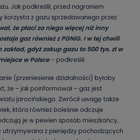
danych osobowych dotyczących Państwa oraz uzyskania ich kopii, a tak
u. Jak podkreślił, przed nagraniem
ia, usunięcia danych, ograniczenia ich przetwarzania oraz prawo wniesi
c ich przetwarzania.
óry korzysta z gazu sprzedawanego przez
 Państwa dane osobowe będą przechowywane?
ł, że płaci za niego więcej niż inny
ania zgody lub, jeśli dane będą przetwarzane na podstawie prawnie
staje gaz również z PGNiG. I w tej chwili
 celu administratora – do momentu wniesienia sprzeciwu.
 zakład, gdyż zakup gazu to 500 tys. zł w
ne osobowe przetwarzamy?
 miejsce w Polsce
– podkreślił.
kategorie Państwa danych osobowych to dane, które pochodzą bezpośred
ostały przekazane w Państwa imieniu) lub dane osobowe, które zostały ze
ie dostępnych, w szczególności: imię i nazwisko, adres e-mail, telefon kon
ndencyjny. Odbiorcą Pastwa danych osobowych są pracownicy i współp
ie (przeniesienie działalności) byłoby
 wspomagający administratora w jego biznesowej działalności.
, że – jak poinformował – gaz jest
aktować się z inspektorem danych osobowych?
iatu jarocińskiego. Zwrócił uwagę także
ić pod numerem telefonu 62 735-51-05 lub e-mailowo pod adresem:
t.pl
ółek, która również boleśnie odczuje
odczują je w pewien sposób mieszkańcy,
ięc utrzymywana z pieniędzy pochodzących