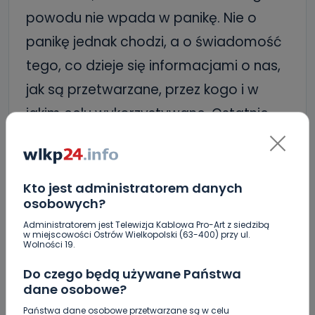
powodu nie wpada w panikę. Nie o
panikę jednak chodzi, a o świadomość
tego, co dzieje się informacjami o nas,
jak są przetwarzane, przez kogo i w
jakim celu wykorzystywane. Ostatnie
afery z Cambridge Analytica na czele
pokazały, że nikt nie zadba o
bezpieczeństwo naszych danych lepiej,
Kto jest administratorem danych
osobowych?
niż my sami dobrze się zastanawiając,
Administratorem jest Telewizja Kablowa Pro-Art z siedzibą
czym i gdzie warto się dzielić, a które
w miejscowości Ostrów Wielkopolski (63-400) przy ul.
Wolności 19.
dane na swój temat lepiej zostawić dla
Do czego będą używane Państwa
siebie.
dane osobowe?
Państwa dane osobowe przetwarzane są w celu