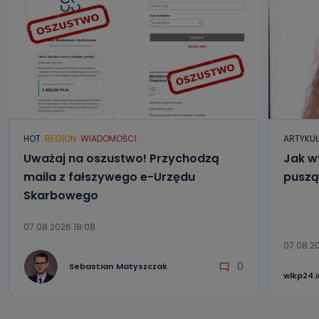
HOT
REGION
WIADOMOŚCI
ARTYKU
Uważaj na oszustwo! Przychodzą
Jak w
maila z fałszywego e-Urzędu
puszą
Skarbowego
07.08.2026 18:08
07.08.20
0
Sebastian Matyszczak
wlkp24.