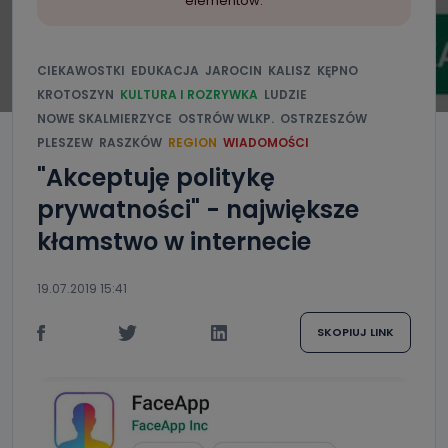
elementów.
CIEKAWOSTKI
EDUKACJA
JAROCIN
KALISZ
KĘPNO
KROTOSZYN
KULTURA I ROZRYWKA
LUDZIE
NOWE SKALMIERZYCE
OSTRÓW WLKP.
OSTRZESZÓW
PLESZEW
RASZKÓW
REGION
WIADOMOŚCI
"Akceptuję politykę
prywatności" - największe
kłamstwo w internecie
19.07.2019 15:41
SKOPIUJ LINK