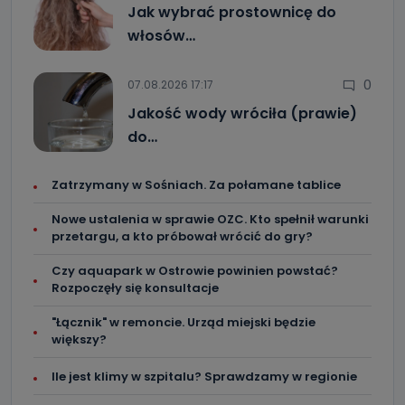
Jak wybrać prostownicę do
Jakie dane osobowe przetwarzamy?
włosów…
Przetwarzane kategorie Państwa danych osobowych to
dane, które pochodzą bezpośrednio od Państwa (lub
zostały przekazane w Państwa imieniu) lub dane osobowe,
0
które zostały zebrane ze źródeł publicznie dostępnych, w
07.08.2026 17:17
szczególności: imię i nazwisko, adres e-mail, telefon
kontaktowy, adres korespondencyjny. Odbiorcą Pastwa
Jakość wody wróciła (prawie)
danych osobowych są pracownicy i współpracownicy
do…
oraz partnerzy wspomagający administratora w jego
biznesowej działalności.
Jak skontaktować się z inspektorem
Zatrzymany w Sośniach. Za połamane tablice
danych osobowych?
Nowe ustalenia w sprawie OZC. Kto spełnił warunki
Można to zrobić pod numerem telefonu 62 735-51-05 lub
przetargu, a kto próbował wrócić do gry?
e-mailowo pod adresem: poczta@tvproart.pl
Czy aquapark w Ostrowie powinien powstać?
Rozpoczęły się konsultacje
"Łącznik" w remoncie. Urząd miejski będzie
większy?
Ile jest klimy w szpitalu? Sprawdzamy w regionie