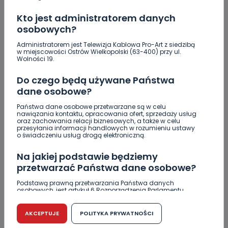
Co się stanie z bluszczem…
Kto jest administratorem danych
osobowych?
Upały i burze. Porady dla właścicieli zwierząt
Administratorem jest Telewizja Kablowa Pro-Art z siedzibą
[WIDEO]
w miejscowości Ostrów Wielkopolski (63-400) przy ul.
Wolności 19.
Raulin, Witkowska, Marciniak, Kowalska. "Odyseja
Do czego będą używane Państwa
Antonińska" dzień drugi [FOTO]
dane osobowe?
Auto rozbite na drzewie. Poszkodowani nie mogli z
Państwa dane osobowe przetwarzane są w celu
niego wyjść [FOTO]
nawiązania kontaktu, opracowania ofert, sprzedaży usług
oraz zachowania relacji biznesowych, a także w celu
Nastolatek w szpitalu po zderzeniu osobówki z
przesyłania informacji handlowych w rozumieniu ustawy
o świadczeniu usług drogą elektroniczną.
motocyklem
Na jakiej podstawie będziemy
Uważaj na oszustwo! Przychodzą maile z
przetwarzać Państwa dane osobowe?
fałszywego e-Urzędu Skarbowego
Podstawą prawną przetwarzania Państwa danych
Jak wybrać prostownicę do włosów puszących się i
osobowych, jest artykuł 6 Rozporządzenia Parlamentu
elektryzujących?
Europejskiego i Rady (UE) 2016/679 z dnia 27 kwietnia 2016
r. w sprawie ochrony osób fizycznych w związku z
przetwarzaniem danych osobowych w sprawie
AKCEPTUJE
POLITYKA PRYWATNOŚCI
Jakość wody wróciła (prawie) do normy. Jest
swobodnego przepływu takich danych oraz uchylenia
komunikat sanepidu
dyrektywy 95/46/WE (RODO).