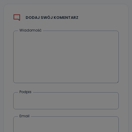
Można to zrobić pod numerem telefonu 62 735-51-05 lub
e-mailowo pod adresem: poczta@tvproart.pl
DODAJ SWÓJ KOMENTARZ
Wiadomość
Podpis
Email