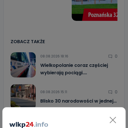
ZOBACZ TAKŻE
0
08.08.2026 18:16
Wielkopolanie coraz częściej
wybierają pociągi.…
0
08.08.2026 15:11
Blisko 30 narodowości w jednej…
4
08.08.2026 12:08