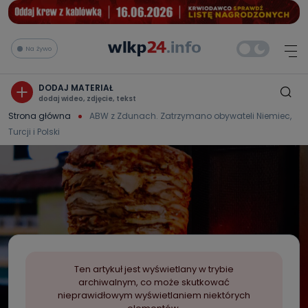
Na żywo
DODAJ MATERIAŁ
dodaj wideo, zdjęcie, tekst
Strona główna
ABW z Zdunach. Zatrzymano obywateli Niemiec,
Turcji i Polski
Ten artykuł jest wyświetlany w trybie
archiwalnym, co może skutkować
nieprawidłowym wyświetlaniem niektórych