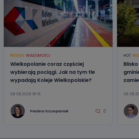
REGION
WIADOMOŚCI
HOT
RE
Wielkopolanie coraz częściej
Blisk
wybierają pociągi. Jak na tym tle
gmini
wypadają Koleje Wielkopolskie?
zamie
08.08.2026 18:16
08.08.20
0
Paulina Szczepaniak