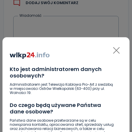
DODAJ SWÓJ KOMENTARZ
Wiadomość
Kto jest administratorem danych
osobowych?
Podpis
Administratorem jest Telewizja Kablowa Pro-Art z siedzibą
w miejscowości Ostrów Wielkopolski (63-400) przy ul.
Wolności 19.
Email
Do czego będą używane Państwa
dane osobowe?
Państwa dane osobowe przetwarzane są w celu
nawiązania kontaktu, opracowania ofert, sprzedaży usług
oraz zachowania relacji biznesowych, a także w celu