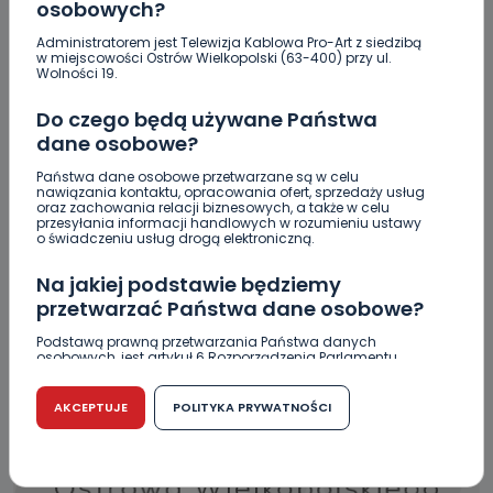
osobowych?
Administratorem jest Telewizja Kablowa Pro-Art z siedzibą
w miejscowości Ostrów Wielkopolski (63-400) przy ul.
Wolności 19.
2025-03-04 17:40:00
Do czego będą używane Państwa
dane osobowe?
KREMATORIUM – Głos Mieszkańców
Państwa dane osobowe przetwarzane są w celu
nawiązania kontaktu, opracowania ofert, sprzedaży usług
oraz zachowania relacji biznesowych, a także w celu
27.02.2025 10:09
przesyłania informacji handlowych w rozumieniu ustawy
o świadczeniu usług drogą elektroniczną.
0
TV Proart
Na jakiej podstawie będziemy
przetwarzać Państwa dane osobowe?
Podstawą prawną przetwarzania Państwa danych
osobowych, jest artykuł 6 Rozporządzenia Parlamentu
Europejskiego i Rady (UE) 2016/679 z dnia 27 kwietnia 2016
r. w sprawie ochrony osób fizycznych w związku z
przetwarzaniem danych osobowych w sprawie
AKCEPTUJE
POLITYKA PRYWATNOŚCI
swobodnego przepływu takich danych oraz uchylenia
dyrektywy 95/46/WE (RODO).
Czy jest możliwość cofnięcia zgody?