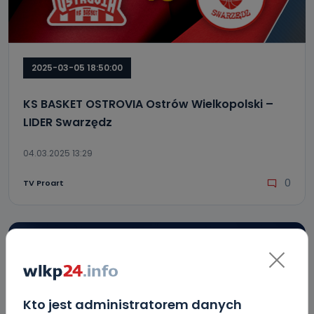
2025-03-05 18:50:00
KS BASKET OSTROVIA Ostrów Wielkopolski –
LIDER Swarzędz
04.03.2025 13:29
0
TV Proart
Kto jest administratorem danych