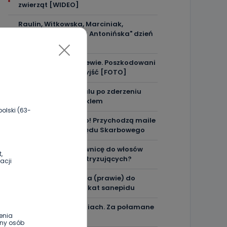
zwierząt [WIDEO]
Raulin, Witkowska, Marciniak,
Kowalska. "Odyseja Antonińska" dzień
drugi [FOTO]
Auto rozbite na drzewie. Poszkodowani
nie mogli z niego wyjść [FOTO]
Nastolatek w szpitalu po zderzeniu
osobówki z motocyklem
olski (63-
Uważaj na oszustwo! Przychodzą maile
z fałszywego e-Urzędu Skarbowego
Jak wybrać prostownicę do włosów
,
puszących się i elektryzujących?
acji
Jakość wody wróciła (prawie) do
normy. Jest komunikat sanepidu
Zatrzymany w Sośniach. Za połamane
enia
tablice
ony osób