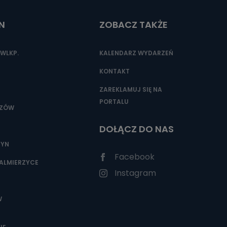
N
ZOBACZ TAKŻE
nio od
brane ze
WLKP.
KALENDARZ WYDARZEŃ
taktowy,
racownicy
KONTAKT
ZAREKLAMUJ SIĘ NA
PORTALU
SZÓW
DOŁĄCZ DO NAS
ZYN
Facebook
ALMIERZYCE
Instagram
W