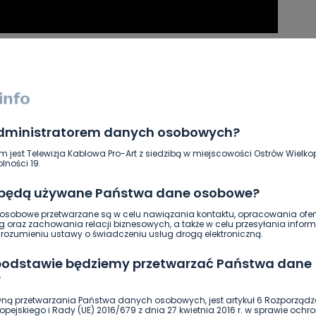
SKOPIUJ LINK
NAPISZ DO AUTORA
administratorem danych osobowych?
m jest Telewizja Kablowa Pro-Art z siedzibą w miejscowości Ostrów Wielkop
lności 19.
 będą używane Państwa dane osobowe?
sobowe przetwarzane są w celu nawiązania kontaktu, opracowania ofert
g oraz zachowania relacji biznesowych, a także w celu przesyłania inform
ozumieniu ustawy o świadczeniu usług drogą elektroniczną.
 podstawie będziemy przetwarzać Państwa dane
?
ną przetwarzania Państwa danych osobowych, jest artykuł 6 Rozporządz
pejskiego i Rady (UE) 2016/679 z dnia 27 kwietnia 2016 r. w sprawie ochr