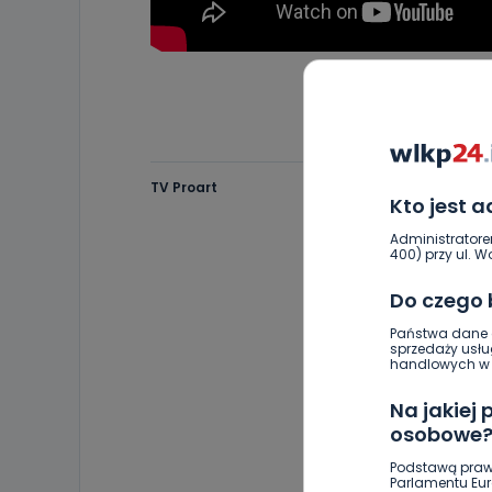
TV Proart
Kto jest 
Administratore
400) przy ul. Wo
Do czego
Państwa dane o
sprzedaży usłu
handlowych w r
Na jakiej
osobowe
Podstawą praw
Parlamentu Euro