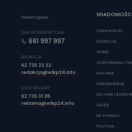
uzasadnionego
WIADOMOŚC
Jakie da
Pobierz logotyp
Przetwarzane 
Państwa (lub z
CIEKAWOSTKI
LINIA INTERWENCYJNA
źródeł publiczn
adres korespo
661 997 997
EDUKACJA
oraz partnerzy
OPINIE
Jak skont
REDAKCJA
GOSPODARKA I FI
Można to zrob
62 735 22 22
poczta@tvproar
redakcja@wlkp24.info
HISTORIA
KORONAWIRUS
DZIAŁ REKLAMY
KULTURA I ROZRY
62 735 01 85
reklama@wlkp24.info
LUDZIE
NA SYGNALE
POLITYKA