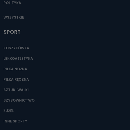
POLITYKA
Do czasu wycofania zgody lub, jeśli dane będą
przetwarzane na podstawie prawnie uzasadnionego celu
administratora – do momentu wniesienia sprzeciwu.
WSZYSTKIE
Jakie dane osobowe przetwarzamy?
SPORT
Przetwarzane kategorie Państwa danych osobowych to
dane, które pochodzą bezpośrednio od Państwa (lub
zostały przekazane w Państwa imieniu) lub dane osobowe,
które zostały zebrane ze źródeł publicznie dostępnych, w
KOSZYKÓWKA
szczególności: imię i nazwisko, adres e-mail, telefon
kontaktowy, adres korespondencyjny. Odbiorcą Pastwa
danych osobowych są pracownicy i współpracownicy
LEKKOATLETYKA
oraz partnerzy wspomagający administratora w jego
biznesowej działalności.
PIŁKA NOŻNA
Jak skontaktować się z inspektorem
PIŁKA RĘCZNA
danych osobowych?
SZTUKI WALKI
Można to zrobić pod numerem telefonu 62 735-51-05 lub
e-mailowo pod adresem: poczta@tvproart.pl
SZYBOWNICTWO
ŻUŻEL
INNE SPORTY