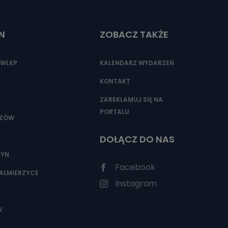
N
ZOBACZ TAKŻE
nio od
brane ze
taktowy,
WLKP.
KALENDARZ WYDARZEŃ
racownicy
KONTAKT
ZAREKLAMUJ SIĘ NA
PORTALU
SZÓW
DOŁĄCZ DO NAS
ZYN
Facebook
ALMIERZYCE
Instagram
W