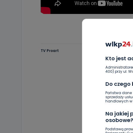
TV Proart
Kto jest 
Administratore
400) przy ul. Wo
Do czego
Państwa dane o
sprzedaży usłu
handlowych w r
Na jakiej
osobowe
Podstawą praw