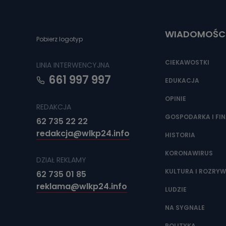
Do czasu wycof
uzasadnionego
Jakie da
WIADOMOŚC
Pobierz logotyp
Przetwarzane 
Państwa (lub z
źródeł publiczn
CIEKAWOSTKI
LINIA INTERWENCYJNA
adres korespo
oraz partnerzy
661 997 997
EDUKACJA
Jak skont
OPINIE
REDAKCJA
Można to zrob
GOSPODARKA I FI
poczta@tvproar
62 735 22 22
redakcja@wlkp24.info
HISTORIA
KORONAWIRUS
DZIAŁ REKLAMY
KULTURA I ROZRY
62 735 01 85
reklama@wlkp24.info
LUDZIE
NA SYGNALE
POLITYKA