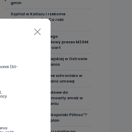
gmin
Szpital w Kaliszu i rzekome
nieprawidłowości. Co robi
prokuratura?
"Mam wizję i misję tego
przedsiębiorstwa". Nowy prezes MZGM
gościem Telewizji Proart
Przyszłość Straży Miejskiej w Ostrowie
pod znakiem zapytania
olski (63-
Wreszcie będzie nowe schronisko w
Krotoszynie. Podpisano umowę
Gotowe dania obiadowe do
,
acji
podgrzania – niesamowity smak w
nowoczesnym wydaniu
Stacja „Ostrów Wielkopolski Północ”?
Poseł Urbaniak ma plan
enia
Koniec ryku silników i rajdów po