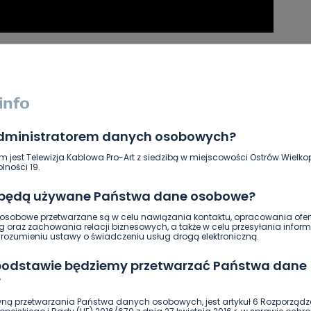
SKOPIUJ LINK
NAPISZ DO AUTORA
administratorem danych osobowych?
m jest Telewizja Kablowa Pro-Art z siedzibą w miejscowości Ostrów Wielkop
lności 19.
 będą używane Państwa dane osobowe?
sobowe przetwarzane są w celu nawiązania kontaktu, opracowania ofert
g oraz zachowania relacji biznesowych, a także w celu przesyłania inform
ozumieniu ustawy o świadczeniu usług drogą elektroniczną.
 podstawie będziemy przetwarzać Państwa dane
?
ną przetwarzania Państwa danych osobowych, jest artykuł 6 Rozporządz