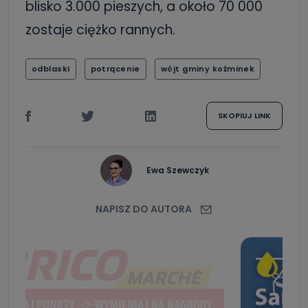
blisko 3.000 pieszych, a około 70 000
zostaje ciężko rannych.
odblaski
potrącenie
wójt gminy koźminek
SKOPIUJ LINK
Ewa Szewczyk
NAPISZ DO AUTORA