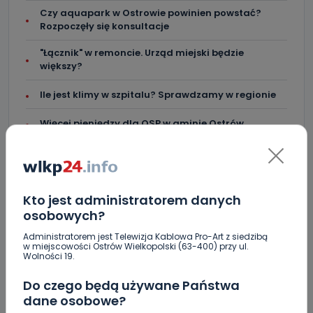
Czy aquapark w Ostrowie powinien powstać?
Rozpoczęły się konsultacje
"Łącznik" w remoncie. Urząd miejski będzie
większy?
Ile jest klimy w szpitalu? Sprawdzamy w regionie
Więcej pieniędzy dla OSP w gminie Ostrów.
Centra wzmocniona i gotowa do gry. Chce
lepszego seoznu
Za miesiąc Narodowe Czytanie. W tym roku padło
Kto jest administratorem danych
na „Dziady”
osobowych?
Administratorem jest Telewizja Kablowa Pro-Art z siedzibą
w miejscowości Ostrów Wielkopolski (63-400) przy ul.
Wolności 19.
Do czego będą używane Państwa
dane osobowe?
KOMENTARZE (4)