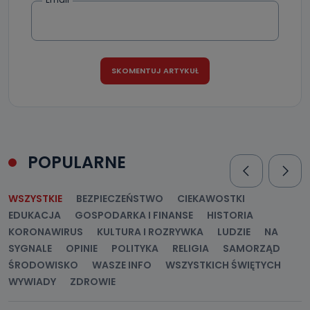
Jakie dane osobowe przetwarzamy?
Przetwarzane kategorie Państwa danych osobowych to
dane, które pochodzą bezpośrednio od Państwa (lub
zostały przekazane w Państwa imieniu) lub dane osobowe,
które zostały zebrane ze źródeł publicznie dostępnych, w
szczególności: imię i nazwisko, adres e-mail, telefon
kontaktowy, adres korespondencyjny. Odbiorcą Pastwa
danych osobowych są pracownicy i współpracownicy
oraz partnerzy wspomagający administratora w jego
biznesowej działalności.
Jak skontaktować się z inspektorem
POPULARNE
danych osobowych?
Można to zrobić pod numerem telefonu 62 735-51-05 lub
WSZYSTKIE
BEZPIECZEŃSTWO
CIEKAWOSTKI
e-mailowo pod adresem: poczta@tvproart.pl
EDUKACJA
GOSPODARKA I FINANSE
HISTORIA
KORONAWIRUS
KULTURA I ROZRYWKA
LUDZIE
NA
SYGNALE
OPINIE
POLITYKA
RELIGIA
SAMORZĄD
ŚRODOWISKO
WASZE INFO
WSZYSTKICH ŚWIĘTYCH
WYWIADY
ZDROWIE