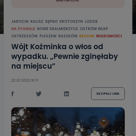
elementów.
JAROCIN
KALISZ
KĘPNO
KROTOSZYN
LUDZIE
NA SYGNALE
NOWE SKALMIERZYCE
OSTRÓW WLKP.
OSTRZESZÓW
PLESZEW
RASZKÓW
REGION
WIADOMOŚCI
Wójt Koźminka o włos od
wypadku. „Pewnie zginęłaby
na miejscu”
22.01.2020 16:11
SKOPIUJ LINK