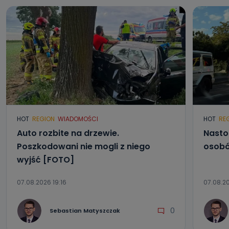
HOT
REGION
WIADOMOŚCI
HOT
RE
Auto rozbite na drzewie.
Nasto
Poszkodowani nie mogli z niego
osobó
wyjść [FOTO]
07.08.2026 19:16
07.08.20
0
Sebastian Matyszczak