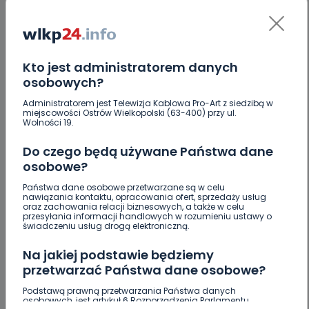
szczegóły mogą wydawać się
drobiazgiem, ale to one porządkują
formalności i zmniejszają ryzyko
Kto jest administratorem danych
osobowych?
sporów.
Administratorem jest Telewizja Kablowa Pro-Art z siedzibą w
miejscowości Ostrów Wielkopolski (63-400) przy ul.
Najczęstsze błędy przy
Wolności 19.
dokumentach do pracy i
Do czego będą używane Państwa dane
osobowe?
zlecenia
Państwa dane osobowe przetwarzane są w celu
nawiązania kontaktu, opracowania ofert, sprzedaży usług
oraz zachowania relacji biznesowych, a także w celu
Najczęściej powtarzają się te same
przesyłania informacji handlowych w rozumieniu ustawy o
świadczeniu usług drogą elektroniczną.
pomyłki: brak numeru umowy, niepełne
Na jakiej podstawie będziemy
dane stron, niewłaściwie wpisana
przetwarzać Państwa dane osobowe?
kwota brutto, pominięcie składek albo
Podstawą prawną przetwarzania Państwa danych
osobowych, jest artykuł 6 Rozporządzenia Parlamentu
błędne wyliczenie zaliczki na podatek.