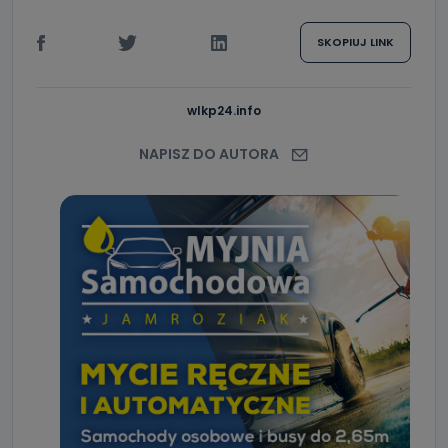
Jak skontaktować się z inspektorem
SKOPIUJ LINK
danych osobowych?
Można to zrobić pod numerem telefonu 62 735-51-05 lub e-
mailowo pod adresem: poczta@tvproart.pl
wlkp24.info
NAPISZ DO AUTORA