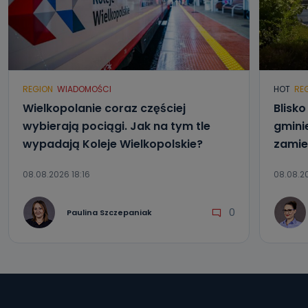
REGION
WIADOMOŚCI
HOT
RE
Wielkopolanie coraz częściej
Blisk
wybierają pociągi. Jak na tym tle
gmini
wypadają Koleje Wielkopolskie?
zamie
08.08.2026 18:16
08.08.20
0
Paulina Szczepaniak