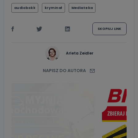
audiobokk
kryminał
Mediateka
SKOPIUJ LINK
Arleta Zeidler
NAPISZ DO AUTORA