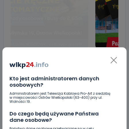
ZOBACZ TAKŻE
Kto jest administratorem danych
osobowych?
0
06.08.2026 23:09
Administratorem jest Telewizja Kablowa Pro-Art z siedzibą
Crossfit kolejny raz opanuje
w miejscowości Ostrów Wielkopolski (63-400) przy ul.
Krotoszyn.…
Wolności 19.
Do czego będą używane Państwa
0
06.08.2026 20:13
dane osobowe?
„Niezwykli ludzie, niezwykłe
Państwa dane osobowe przetwarzane są w celu