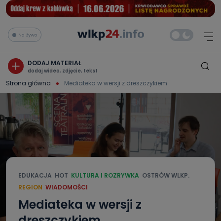
Na żywo
DODAJ MATERIAŁ
dodaj wideo, zdjęcie, tekst
Strona główna
Mediateka w wersji z dreszczykiem
EDUKACJA
HOT
KULTURA I ROZRYWKA
OSTRÓW WLKP.
REGION
WIADOMOŚCI
Mediateka w wersji z
dreszczykiem