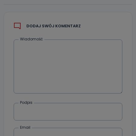
Jakie dane osobowe przetwarzamy?
Przetwarzane kategorie Państwa danych osobowych to
dane, które pochodzą bezpośrednio od Państwa (lub
zostały przekazane w Państwa imieniu) lub dane osobowe,
DODAJ SWÓJ KOMENTARZ
które zostały zebrane ze źródeł publicznie dostępnych, w
szczególności: imię i nazwisko, adres e-mail, telefon
kontaktowy, adres korespondencyjny. Odbiorcą Pastwa
Wiadomość
danych osobowych są pracownicy i współpracownicy
oraz partnerzy wspomagający administratora w jego
biznesowej działalności.
Jak skontaktować się z inspektorem
danych osobowych?
Można to zrobić pod numerem telefonu 62 735-51-05 lub
e-mailowo pod adresem: poczta@tvproart.pl
Podpis
Email