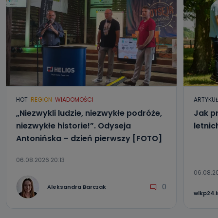
HOT
REGION
WIADOMOŚCI
ARTYKU
„Niezwykli ludzie, niezwykłe podróże,
Jak p
niezwykłe historie!”. Odyseja
letni
Antonińska – dzień pierwszy [FOTO]
06.08.2026 20:13
06.08.2
0
Aleksandra Barczak
wlkp24.