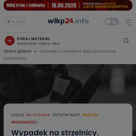
Na żywo
DODAJ MATERIAŁ
dodaj wideo, zdjęcie, tekst
Strona główna
Wypadek na strzelnicy. Mężczyzna z raną
postrzałową
LUDZIE
NA SYGNALE
OSTRÓW WLKP.
REGION
WIADOMOŚCI
Wypadek na strzelnicy.