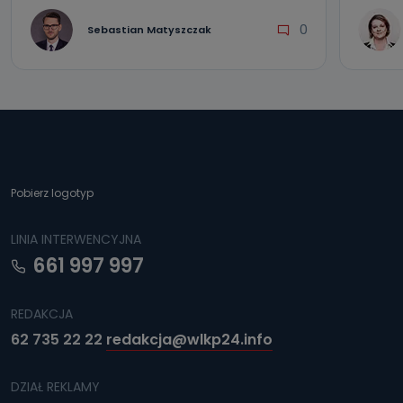
0
Sebastian Matyszczak
Pobierz logotyp
LINIA INTERWENCYJNA
661 997 997
REDAKCJA
62 735 22 22
redakcja@wlkp24.info
DZIAŁ REKLAMY