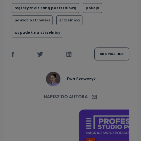
mężczyzna z raną postrzałową
policja
powiat ostrowski
strzelnica
wypadek na strzelnicy
SKOPIUJ LINK
Ewa Szewczyk
NAPISZ DO AUTORA