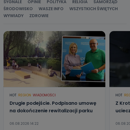
SYGNALE
OPINIE
POLITYKA
RELIGIA
SAMORZĄD
ŚRODOWISKO
WASZE INFO
WSZYSTKICH ŚWIĘTYCH
WYWIADY
ZDROWIE
HOT
REGION
WIADOMOŚCI
HOT
RE
Drugie podejście. Podpisano umowę
Z Kro
na dokończenie rewitalizacji parku
uciec
06.08.2026 14:22
06.08.20